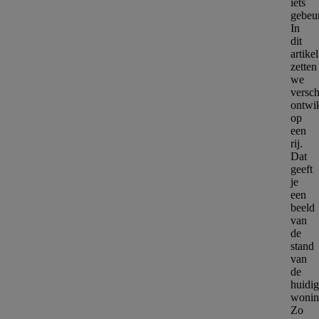
iets
gebeur
In
dit
artikel
zetten
we
versch
ontwi
op
een
rij.
Dat
geeft
je
een
beeld
van
de
stand
van
de
huidi
wonin
Zo