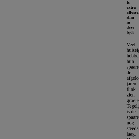
Is
extra
aflosse
slim
in
deze
tijd?
Veel
huise
hebbe
hun
spaar
de
afgel
jaren
flink
zien
groeie
Tegeli
is de
spaarr
nog
steeds
laag.