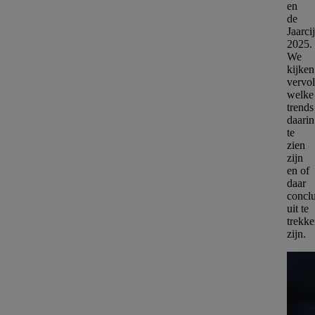
en
de
Jaarci
2025.
We
kijken
vervo
welke
trends
daarin
te
zien
zijn
en of
daar
conclu
uit te
trekk
zijn.