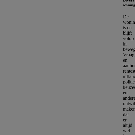
Divers
wonin
De
wonin
is en
blijft
volop
in
beweg
Vraag
en
aanbo
rentes
inflati
politi
keuze
en
ander
ontwi
make
dat
er
altijd
wel