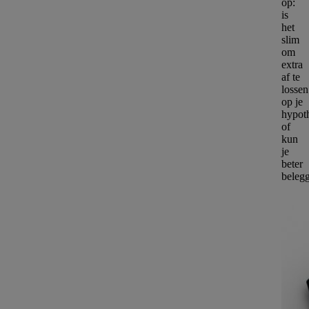
op:
is
het
slim
om
extra
af te
lossen
op je
hypot
of
kun
je
beter
beleg