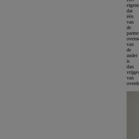
eigen
dat
één
van
de
partne
overn
van
de
ander
is
dan
vrijge
van
overdr