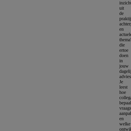
inzich
uit
de
prakti
achter
en
actuel
thema
die
ertoe
doen
in
jouw
dageli
advie
Je
leest
hoe
colleg
bepaa
vraag
aanpa
en
welke
ontwi