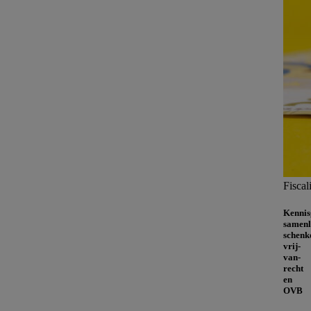
Fiscali
Kennis
samen
schenk
vrij-
van-
recht
en
OVB