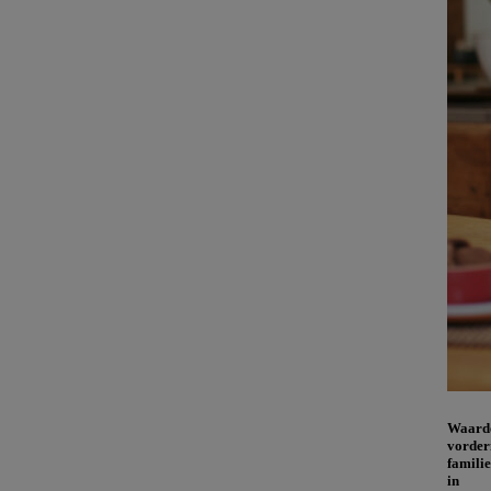
Waard
vorder
famili
in