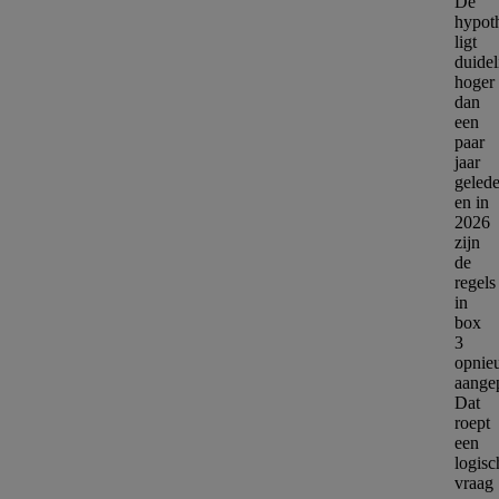
De
hypot
ligt
duidel
hoger
dan
een
paar
jaar
geled
en in
2026
zijn
de
regels
in
box
3
opnie
aangep
Dat
roept
een
logisc
vraag