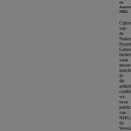
en
Jaarve
NHG
Cijfer
van
de
Natio
Hypot
Garan
biede
vaak
mooie
inzich
In
dit
artikel
combi
we
twee
public
van
NHG:
de
Woonl