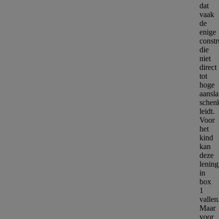
dat
vaak
de
enige
constr
die
niet
direct
tot
hoge
aansl
schenk
leidt.
Voor
het
kind
kan
deze
lening
in
box
1
vallen
Maar
voor