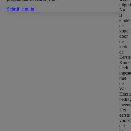
uitges
Schrijf je nu in!
Nu
is
eindel
de
kogel
door
de
kerk:
de
Eerste
Kame
heeft
inges
met
de
Wet
Herzi
bedra
ineens
Het
eerste
voorst
dat
in