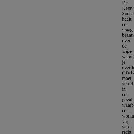
De
Kenni
Succe
heeft
een
vraag
beant
over
de
wijze
waaro
je
overdr
(OVB
moet
verre
in
een
geval
waarb
een
wonin
vrij-
van-
recht