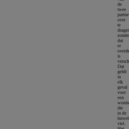
de
twee
partne
over
te
drage
zonde
dat
er
overdr
is
versch
Dat
geldt
in
elk
geval
voor
een
wonin
die
in de
huwel
viel.
Het