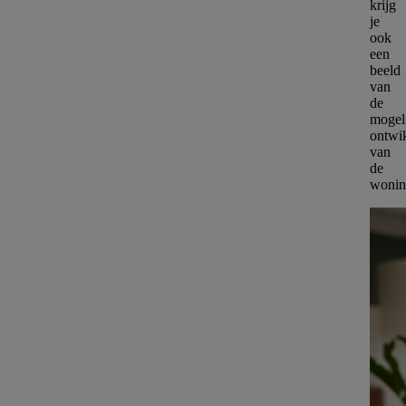
krijg
je
ook
een
beeld
van
de
mogel
ontwi
van
de
wonin