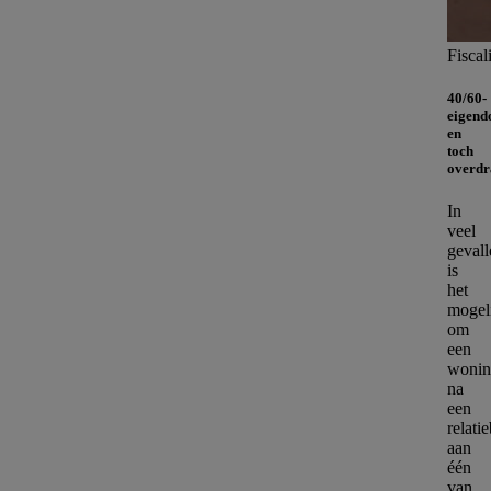
Fiscali
40/60-
eigend
en
toch
overdr
In
veel
gevall
is
het
mogel
om
een
wonin
na
een
relati
aan
één
van