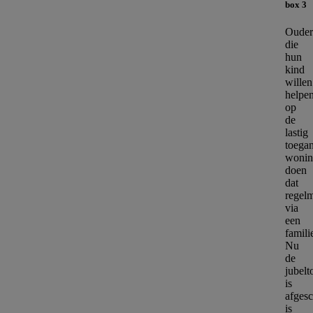
box 3
Ouder
die
hun
kind
willen
helpe
op
de
lastig
toegan
wonin
doen
dat
regelm
via
een
famili
Nu
de
jubelt
is
afgesc
is