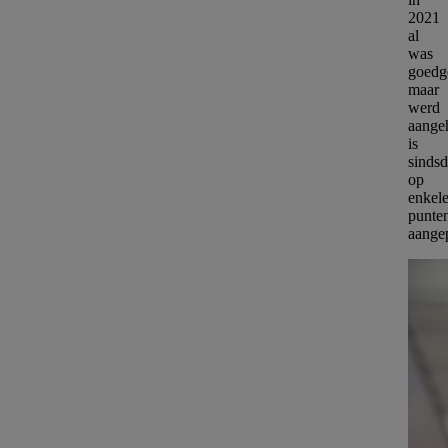
2021
al
was
goedg
maar
werd
aange
is
sindsd
op
enkel
punte
aangep