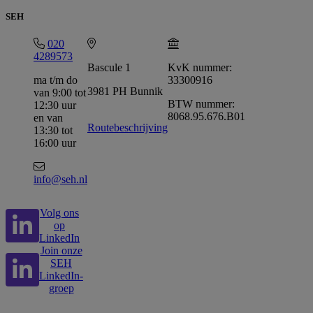
SEH
020
4289573
Bascule 1
KvK nummer:
ma t/m do
33300916
3981 PH Bunnik
van 9:00 tot
BTW nummer:
12:30 uur
8068.95.676.B01
en van
Routebeschrijving
13:30 tot
16:00 uur
info@seh.nl
Volg ons
op
LinkedIn
Join onze
SEH
LinkedIn-
groep