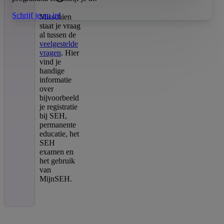
Schrijf je nu in!
Misschien
staat je vraag
al tussen de
veelgestelde
vragen
. Hier
vind je
handige
informatie
over
bijvoorbeeld
je registratie
bij SEH,
permanente
educatie, het
SEH
examen en
het gebruik
van
MijnSEH.