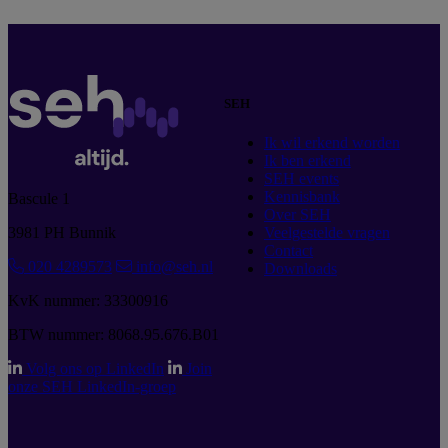
SEH
Ik wil erkend worden
Ik ben erkend
SEH events
Kennisbank
Bascule 1
Over SEH
3981 PH Bunnik
Veelgestelde vragen
Contact
020 4289573
info@seh.nl
Downloads
KvK nummer: 33300916
BTW nummer: 8068.95.676.B01
Volg ons op LinkedIn
Join
onze SEH LinkedIn-groep