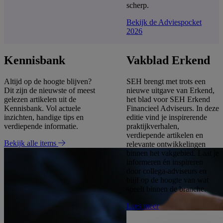
scherp.
Bekijk de Adviespocket
2026
Kennisbank
Vakblad Erkend
Altijd op de hoogte blijven?
SEH brengt met trots een
Dit zijn de nieuwste of meest
nieuwe uitgave van Erkend,
gelezen artikelen uit de
het blad voor SEH Erkend
Kennisbank. Vol actuele
Financieel Adviseurs. In deze
inzichten, handige tips en
editie vind je inspirerende
verdiepende informatie.
praktijkverhalen,
verdiepende artikelen en
Bekijk alle items
relevante ontwikkelingen
binnen het vakgebied. Laat je
informeren én inspireren
door collega-adviseurs en
blijf op de hoogte van wat
speelt binnen de branche.
Lees meer