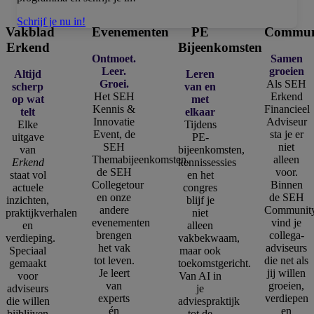
Schrijf je nu in!
Vakblad
Evenementen
PE
Commun
Erkend
Bijeenkomsten
Ontmoet.
Samen
Leer.
groeien
Altijd
Leren
Groei.
Als SEH
scherp
van en
Het SEH
Erkend
op wat
met
Kennis &
Financieel
telt
elkaar
Innovatie
Adviseur
Elke
Tijdens
Event, de
sta je er
uitgave
PE-
SEH
niet
van
bijeenkomsten,
Themabijeenkomsten,
alleen
Erkend
kennissessies
de SEH
voor.
staat vol
en het
Collegetour
Binnen
actuele
congres
en onze
de SEH
inzichten,
blijf je
andere
Communit
praktijkverhalen
niet
evenementen
vind je
en
alleen
brengen
collega-
verdieping.
vakbekwaam,
het vak
adviseurs
Speciaal
maar ook
tot leven.
die net als
gemaakt
toekomstgericht.
Je leert
jij willen
voor
Van AI in
van
groeien,
adviseurs
je
experts
verdiepen
die willen
adviespraktijk
én
en
bijblijven
tot de