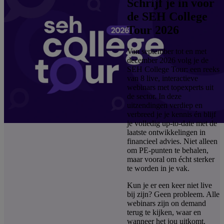
Schrijf je in voor
de SEH College
Tour 2026
Van september tot en met
december 2026 volg je de
SEH College Tour: een reeks
van 8 live, interactieve
webinars met topexperts uit
de sector. In deze
uitzendingen verdiep en
verbreed je je kennis én blijf
je volledig up-to-date met de
laatste ontwikkelingen in
financieel advies. Niet alleen
om PE-punten te behalen,
maar vooral om écht sterker
te worden in je vak.
Kun je er een keer niet live
bij zijn? Geen probleem. Alle
webinars zijn on demand
terug te kijken, waar en
wanneer het jou uitkomt.