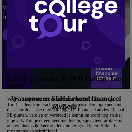
Voor jezelf, voor je klant — en voor een sector die
sterker wordt wanneer je je blijft ontwikkelen.
Ik wil Erkend adviseur worden
Schrijf je in voor de SEH College Tour
2026!
Waarom een SEH Erkend financieel
Volg van september tot en met december de SEH College
Tour! Tijdens 8 interactieve live webinars delen topexperts uit
adviseur?
de sector de laatste ontwikkelingen in financieel advies. Behaal
PE-punten, verdiep en verbreed je kennis en word nóg sterker
in je vak. Kun je er een keer niet live bij zijn? Geen probleem:
alle webinars zijn later on demand terug te kijken. Bekijk het
programma en schrijf je in!