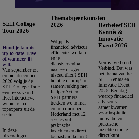
Themabijeenkomsten
SEH College
2026
Herbeleef SEH
Tour 2026
Kennis &
Innovatie
Wil jij als
Event 2026
financieel adviseur
Houd je kennis
efficiënter werken
up-to-date! Live
en je
of wanneer jij
Verras. Verbreed.
dienstverlening
wilt.
Verbind. Dat was
naar een hoger
Van september tot
het thema van het
niveau tillen? SEH
en met december
SEH Kennis en
helpt je daarbij! In
2026 volg je de
Innovatie Event
samenwerking met
SEH College Tour:
2026. Een dag
Kuiper Act en
een reeks van 8
waarop financieel
SEH-partners
live, interactieve
adviseurs
trekken we in mei
webinars met
samenkwamen
en juni door heel
topexperts uit de
voor inspiratie,
Nederland met 12
sector.
innovatie en
sessies vol
praktische
praktische
inzichten die je
In deze
inzichten en direct
direct kunt
uitzendingen
toepasbare kennis!