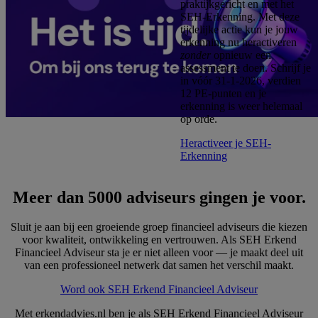
praktijkgericht en met het
SEH-Erkenning. Met deze
tijdelijke actie kun je jouw
erkenning nu heractiveren
zonder
opnieuw een
assessment te doen. Schrijf je
in vóór 31-1-2026, verdien
12 PE-punten en je
erkenning is weer helemaal
op orde.
Heractiveer je SEH-
Erkenning
Meer dan 5000 adviseurs gingen je voor.
Sluit je aan bij een groeiende groep financieel adviseurs die kiezen
voor kwaliteit, ontwikkeling en vertrouwen. Als SEH Erkend
Financieel Adviseur sta je er niet alleen voor — je maakt deel uit
van een professioneel netwerk dat samen het verschil maakt.
Word ook SEH Erkend Financieel Adviseur
Met erkendadvies.nl ben je als SEH Erkend Financieel Adviseur