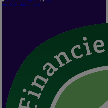
Volg ons op LinkedIn
Join
onze SEH LinkedIn-groep