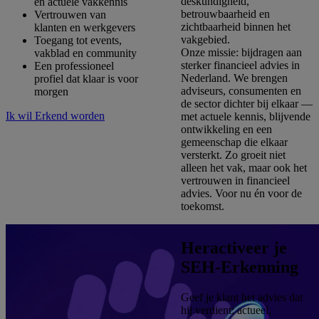
deskundigheid,
en actuele vakkennis
betrouwbaarheid en
Vertrouwen van
zichtbaarheid binnen het
klanten en werkgevers
vakgebied.
Toegang tot events,
Onze missie: bijdragen aan
vakblad en community
sterker financieel advies in
Een professioneel
Nederland. We brengen
profiel dat klaar is voor
adviseurs, consumenten en
morgen
de sector dichter bij elkaar —
Ik wil Erkend worden
met actuele kennis, blijvende
ontwikkeling en een
gemeenschap die elkaar
versterkt. Zo groeit niet
alleen het vak, maar ook het
vertrouwen in financieel
advies. Voor nu én voor de
toekomst.
Heractiveer je
SEH-Erkenning
Geef je klant het advies dat
hij verdient: actueel,