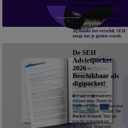
leven van klanten — van
scheiding tot pensioen.
Zo bouwen we samen aan
vertrouwen, herkenning en
de kracht van jouw advies.
Jij maakt het verschil. SEH
zorgt dat je gezien wordt.
De SEH
Adviespocket
2026 -
Beschikbaar als
digipocket!
Dit jaar zetten we een
nieuwe stap. Naast de
papieren editie introduceren
we een digitale variant:
De
Pocket Actueel
. Met als
kracht: actualiteit en
flexibiliteit. Waar een