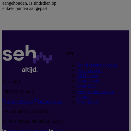
aangehouden, is sindsdien op
enkele punten aangepast.
SEH
Ik wil erkend worden
Ik ben erkend
SEH events
Kennisbank
Bascule 1
Over SEH
3981 PH Bunnik
Veelgestelde vragen
Contact
020 4289573
info@seh.nl
Downloads
KvK nummer: 33300916
BTW nummer: 8068.95.676.B01