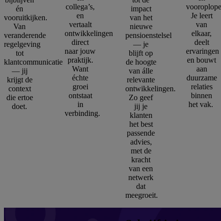
collega’s,
vooroplope
én
impact
en
Je leert
vooruitkijken.
van het
vertaalt
van
Van
nieuwe
ontwikkelingen
elkaar,
veranderende
pensioenstelsel
direct
deelt
regelgeving
— je
naar jouw
ervaringen
tot
blijft op
praktijk.
en bouwt
klantcommunicatie
de hoogte
Want
aan
— jij
van álle
échte
duurzame
krijgt de
relevante
groei
relaties
context
ontwikkelingen.
ontstaat
binnen
die ertoe
Zo geef
in
het vak.
doet.
jij je
verbinding.
klanten
het best
passende
advies,
met de
kracht
van een
netwerk
dat
meegroeit.