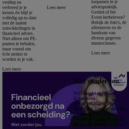
toepassen in je
verdiep en
adviespraktijk.
verbreed je je
Lees meer
Gemist of het
kennis én blijf je
Event herbeleven?
volledig up-to-date
Bekijk de foto's, de
met de laatste
aftermovie en de
ontwikkelingen in
handouts van
financieel advies.
diverse gegeven
Niet alleen om PE-
masterclasses.
punten te behalen,
maar vooral om
Lees meer
écht sterker te
worden in je vak.
Lees meer
Niet zonder jou.
SEH maakt zichtbaar wat
jij betekent.
Met de campagne ‘Niet
zonder mij’ laten we zien hoe
onmisbaar SEH Erkend
Financieel Adviseurs zijn in
belangrijke momenten in het