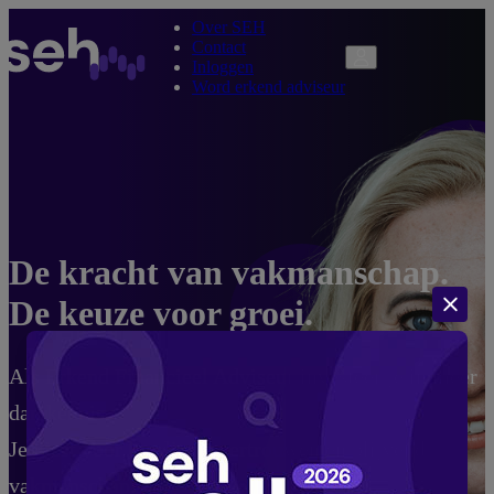
Over SEH
Contact
Inloggen
Word erkend adviseur
De kracht van vakmanschap.
De keuze voor groei.
Als Erkend Financieel Adviseur investeer je in meer
dan kennis.
Je kiest voor kwaliteit, vertrouwen en blijvend
vakmanschap.