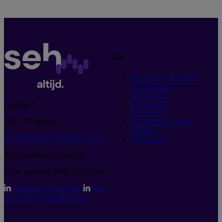
SEH
Ik wil erkend worden
Ik ben erkend
SEH events
Kennisbank
Bascule 1
Over SEH
3981 PH Bunnik
Veelgestelde vragen
Contact
020 4289573
info@seh.nl
Downloads
KvK nummer: 33300916
BTW nummer: 8068.95.676.B01
Volg ons op LinkedIn
Join
onze SEH LinkedIn-groep