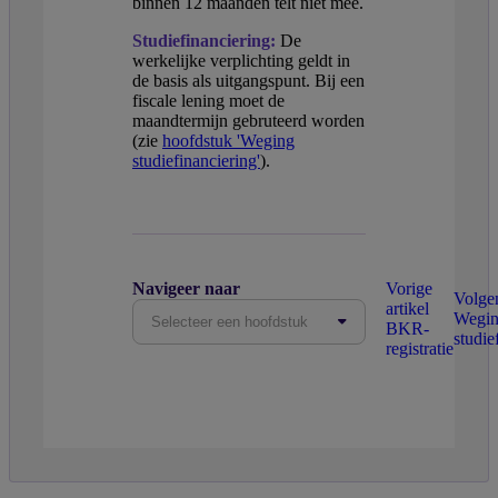
binnen 12 maanden telt niet mee.
Studiefinanciering:
De
werkelijke verplichting geldt in
de basis als uitgangspunt. Bij een
fiscale lening moet de
maandtermijn gebruteerd worden
(zie
hoofdstuk 'Weging
studiefinanciering'
).
Navigeer naar
Vorige
Volgen
artikel
Wegi
Selecteer een hoofdstuk
BKR-
studie
registratie