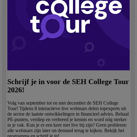
Schrijf je in voor de SEH College Tour
2026!
Volg van september tot en met december de SEH College
Tour! Tijdens 8 interactieve live webinars delen topexperts uit
de sector de laatste ontwikkelingen in financieel advies. Behaal
PE-punten, verdiep en verbreed je kennis en word nóg sterker
in je vak. Kun je er een keer niet live bij zijn? Geen probleem:
alle webinars zijn later on demand terug te kijken. Bekijk het
programma en schrijf je in!