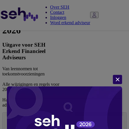
Over SEH
Contact
Adviespocket
Inloggen
Word erkend adviseur
2026
Uitgave voor SEH
Erkend Financieel
Adviseurs
Van leennormen tot
toekomstvoorzieningen
Alle wijzigingen en regels voor
2026
Handige tools voor de
adviespraktijk