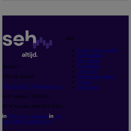
SEH
Ik wil erkend worden
Ik ben erkend
SEH events
Kennisbank
Bascule 1
Over SEH
3981 PH Bunnik
Veelgestelde vragen
Contact
020 4289573
info@seh.nl
Downloads
KvK nummer: 33300916
BTW nummer: 8068.95.676.B01
Volg ons op LinkedIn
Join
onze SEH LinkedIn-groep