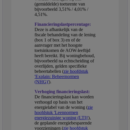
(gemiddelde) toetsrente van
bijvoorbeeld 3,51% / 4,01% /
4,51%.
Financieringslastpercentage:
Deze is afhankelijk van de
fiscale behandeling van de lening
(box 1 of box 3) en of de
aanvrager met het hoogste
toetsinkomen de AOW-leeftijd
heeft bereikt. Bij woningbehoud,
bijvoorbeeld na echtscheiding of
overlijden, gelden specifieke
beheertabellen (
zie hoofdstuk
'Explain: Beheernormen
(NHG)'
).
Verhoging financieringslast:
De financieringslast kan worden
verhoogd op basis van het
energielabel van de woning (
zie
hoofdstuk 'Leennormen
energiezuinige woning (LTI)'
),
de geplande energiebesparende
voorzieningen (
zie hoofdstuk