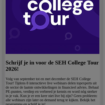
Schrijf je in voor de SEH College Tour
2026!
Volg van september tot en met december de SEH College
Tour! Tijdens 8 interactieve live webinars delen topexperts uit
de sector de laatste ontwikkelingen in financieel advies. Behaal
PE-punten, verdiep en verbreed je kennis en word nóg sterker
in je vak. Kun je er een keer niet live bij zijn? Geen probleem:
alle webinars zijn later on demand terug te kijken. Bekijk het
programma en schrijf je in!