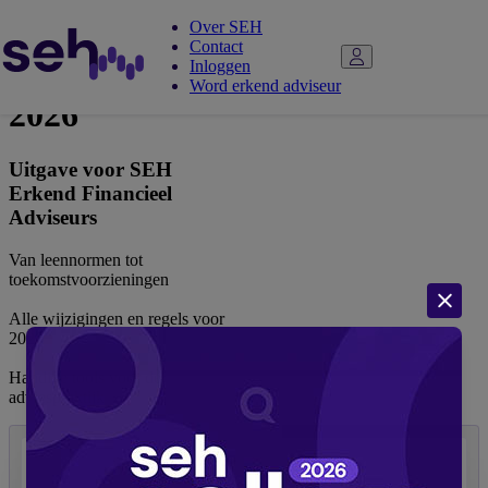
Over SEH
Contact
Adviespocket
Inloggen
Word erkend adviseur
2026
Uitgave voor SEH
Erkend Financieel
Adviseurs
Van leennormen tot
toekomstvoorzieningen
Alle wijzigingen en regels voor
2026
Handige tools voor de
adviespraktijk