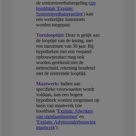
de seniorenverhuisregeling (
zie
hoofdstuk 'Explain:
Seniorenverhuisregeling'
) kan
een werkelijke lastentoets
worden toegepast.
Toetslooptijd:
Deze is gelijk aan
de looptijd van de lening, met
een maximum van 30 jaar. Bij
hypotheken met een verpand
opbouwproduct mag ook
worden gerekend met de
nettoschuld, rekening houdend
met de resterende looptijd.
Maatwerk:
Indien aan
specifieke voorwaarden wordt
voldaan, kan een hogere
hypotheek worden toegestaan op
basis van maatwerk (zie
hoofdstuk '
Explain: Afwijken
van standaardnormen
' en
'
Explain: Adviesonderbouwing
maatwerk
').