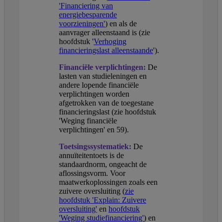
'Financiering van
energiebesparende
voorzieningen'
) en als de
aanvrager alleenstaand is (zie
hoofdstuk '
Verhoging
financieringslast alleenstaande
').
Financiële verplichtingen:
De
lasten van studieleningen en
andere lopende financiële
verplichtingen worden
afgetrokken van de toegestane
financieringslast (zie hoofdstuk
'Weging financiële
verplichtingen' en 59).
Toetsingssystematiek:
De
annuïteitentoets is de
standaardnorm, ongeacht de
aflossingsvorm. Voor
maatwerkoplossingen zoals een
zuivere oversluiting (
zie
hoofdstuk 'Explain: Zuivere
oversluiting'
en
hoofdstuk
'Weging studiefinanciering'
) en