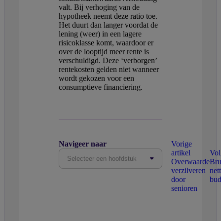
valt. Bij verhoging van de
hypotheek neemt deze ratio toe.
Het duurt dan langer voordat de
lening (weer) in een lagere
risicoklasse komt, waardoor er
over de looptijd meer rente is
verschuldigd. Deze ‘verborgen’
rentekosten gelden niet wanneer
wordt gekozen voor een
consumptieve financiering.
Navigeer naar
Vorige
artikel
Vol
Selecteer een hoofdstuk
Overwaarde
Bru
verzilveren
net
door
bud
senioren