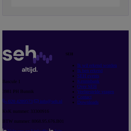
SEH
Ik wil erkend worden
Ik ben erkend
SEH events
Kennisbank
Bascule 1
Over SEH
3981 PH Bunnik
Veelgestelde vragen
Contact
020 4289573
info@seh.nl
Downloads
KvK nummer: 33300916
BTW nummer: 8068.95.676.B01