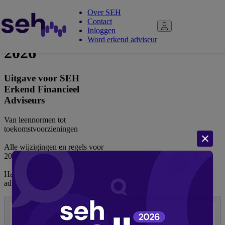
Over SEH
Contact
Adviespocket
Inloggen
Word erkend adviseur
2026
Uitgave voor SEH
Erkend Financieel
Adviseurs
Van leennormen tot
toekomstvoorzieningen
Alle wijzigingen en regels voor
2026
Handige tools voor de
adviespraktijk