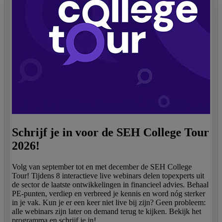
Schrijf je in voor de SEH College Tour
2026!
Volg van september tot en met december de SEH College
Tour! Tijdens 8 interactieve live webinars delen topexperts uit
de sector de laatste ontwikkelingen in financieel advies. Behaal
PE-punten, verdiep en verbreed je kennis en word nóg sterker
in je vak. Kun je er een keer niet live bij zijn? Geen probleem:
alle webinars zijn later on demand terug te kijken. Bekijk het
programma en schrijf je in!