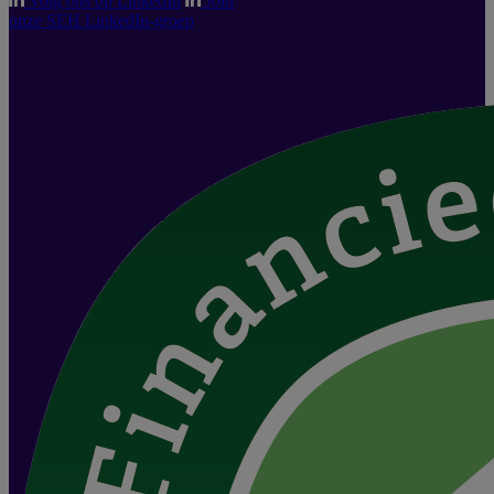
Volg ons op LinkedIn
Join
onze SEH LinkedIn-groep