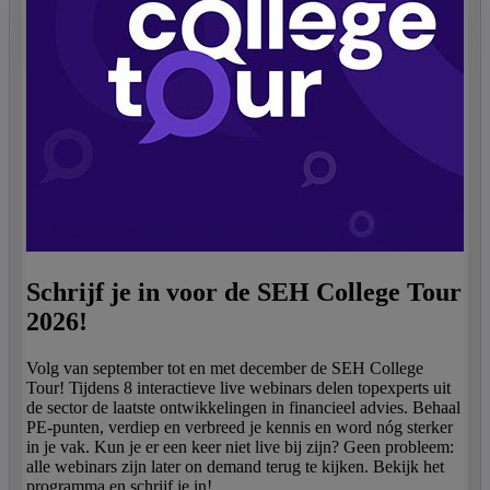
Schrijf je in voor de SEH College Tour
2026!
Volg van september tot en met december de SEH College
Tour! Tijdens 8 interactieve live webinars delen topexperts uit
de sector de laatste ontwikkelingen in financieel advies. Behaal
PE-punten, verdiep en verbreed je kennis en word nóg sterker
in je vak. Kun je er een keer niet live bij zijn? Geen probleem:
alle webinars zijn later on demand terug te kijken. Bekijk het
programma en schrijf je in!