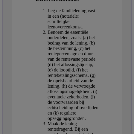
Leg de familielening vast
in een (notariële)
schriftelijke
leenovereenkomst.
Benoem de essentiële
onderdelen, zoals: (a) het
bedrag van de lening, (b)
de bestemming, (c) het
rentepercentage en duur
van de rentevaste periode,
(d) het aflossingstijdstip,
(e) de looptijd, (f) het
rentebetalingsschema, (g)
de opeisbaarheid van de
lening, (h) de vervroegde
aflossingsmogelijkheid, (i)
eventuele zekerheden, (j)
de voorwaarden bij
echtscheiding of overlijden
en (k) reguliere
opzeggingsgronden.
Maak de lening
rentedragend. Bij een