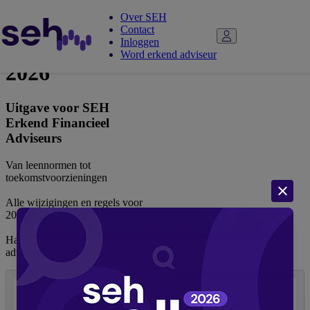
Over SEH
Contact
Adviespocket
Inloggen
Word erkend adviseur
2026
Uitgave voor SEH
Erkend Financieel
Adviseurs
Van leennormen tot
toekomstvoorzieningen
Alle wijzigingen en regels voor
2026
Handige tools voor de
adviespraktijk