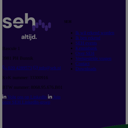
SEH
Ik wil erkend worden
Ik ben erkend
SEH events
Kennisbank
Bascule 1
Over SEH
3981 PH Bunnik
Veelgestelde vragen
Contact
020 4289573
info@seh.nl
Downloads
KvK nummer: 33300916
BTW nummer: 8068.95.676.B01
Volg ons op LinkedIn
Join
onze SEH LinkedIn-groep