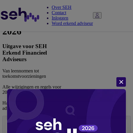
Over SEH
Contact
Adviespocket
Inloggen
Word erkend adviseur
2026
Uitgave voor SEH
Erkend Financieel
Adviseurs
Van leennormen tot
toekomstvoorzieningen
Alle wijzigingen en regels voor
2026
Handige tools voor de
adviespraktijk