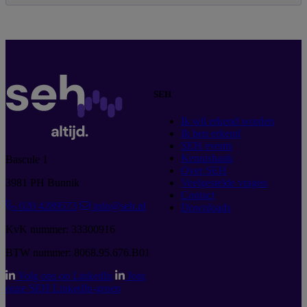
SEH
Ik wil erkend worden
Ik ben erkend
SEH events
Kennisbank
Bascule 1
Over SEH
3981 PH Bunnik
Veelgestelde vragen
Contact
020 4289573
info@seh.nl
Downloads
KvK nummer: 33300916
BTW nummer: 8068.95.676.B01
Volg ons op LinkedIn
Join
onze SEH LinkedIn-groep