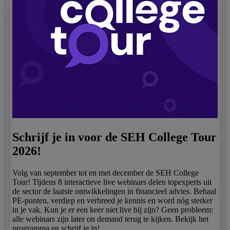
Schrijf je in voor de SEH College Tour
2026!
Volg van september tot en met december de SEH College
Tour! Tijdens 8 interactieve live webinars delen topexperts uit
de sector de laatste ontwikkelingen in financieel advies. Behaal
PE-punten, verdiep en verbreed je kennis en word nóg sterker
in je vak. Kun je er een keer niet live bij zijn? Geen probleem:
alle webinars zijn later on demand terug te kijken. Bekijk het
programma en schrijf je in!