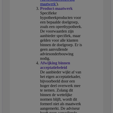
maatwerk'
).
Product-maatwerk
Specifieke
hypotheekproducten voor
een bepaalde doelgroep,
zoals een opeethypotheek.
De voorwaarden zijn
aanbieder specifiek, maar
gelden voor alle klanten
binnen de doelgroep. Er is
geen aanvullende
adviesonderbouwing
nodig.
Afwijking binnen
acceptatiebeleid
De aanbieder wijkt af van
het eigen acceptatiekader,
bijvoorbeeld door een
hoger deel overwerk mee
te nemen. Zolang dit
binnen de wettelijke
normen blijft, wordt dit
formeel niet als maatwerk
aangemerkt. De adviseur
hoeft geen aanvullende