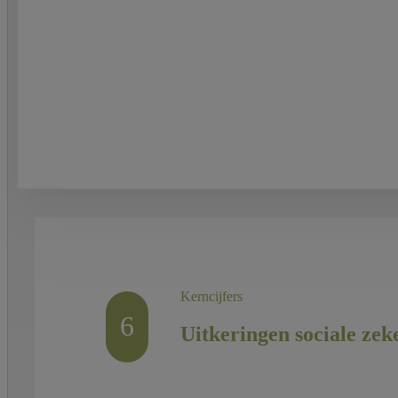
Kerncijfers
6
Uitkeringen sociale zek