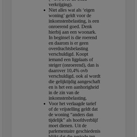
verkrijging).
Niet alles wat als ‘eigen
woning’ geldt voor de
inkomstenbelasting, is een
onroerend goed. Denk
hierbij aan een woonark.
In beginsel is die roerend
en daarom is er geen
overdrachtsbelasting
verschuldigd. Koopt
iemand een ligplaats of
steiger (onroerend), dan is
daarover 10,4% ovb
verschuldigd, ook al wordt
die gelijktijdig aangeschaft
en is het een aanhorigheid
in de zin van de
inkomstenbelasting.
Voor het verlaagde tarief
of de vrijstelling geldt dat
de woning “anders dan
tijdelijk” als hoofdverblijf
moet dienen. Uit de
parlementaire geschiedenis
blijkt dat die periode ten