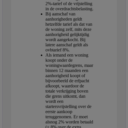
2%-tarief of de vrijstelling
in de overdrachtsbelasting.
Bij aanschaf van
aanhorigheden geldt
hetzelfde tarief als dat van
de woning zelf, mits deze
aanhorigheid gelijktijdig
wordt aangekocht. Bij
latere aanschaf geldt als
ovbtarief 8%.
Als iemand een woning
koopt onder de
woningwaardegrens, maar
binnen 12 maanden een
aanhorigheid koopt of
bijvoorbeeld de erfpacht
afkoopt, waardoor de
totale verkrijging boven
die grens uitkomt, dan
wordt een
startersvrijstelling over de
eerste aankoop
teruggenomen. Er moet
alsnog 2% worden betaald
(+ 8% over de extra