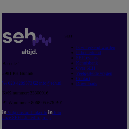
SEH
Ik wil erkend worden
Ik ben erkend
SEH events
Kennisbank
Bascule 1
Over SEH
3981 PH Bunnik
Veelgestelde vragen
Contact
020 4289573
info@seh.nl
Downloads
KvK nummer: 33300916
BTW nummer: 8068.95.676.B01
Volg ons op LinkedIn
Join
onze SEH LinkedIn-groep