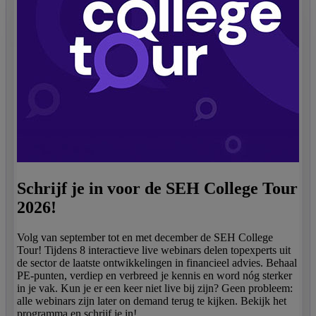
Schrijf je in voor de SEH College Tour
2026!
Volg van september tot en met december de SEH College
Tour! Tijdens 8 interactieve live webinars delen topexperts uit
de sector de laatste ontwikkelingen in financieel advies. Behaal
PE-punten, verdiep en verbreed je kennis en word nóg sterker
in je vak. Kun je er een keer niet live bij zijn? Geen probleem:
alle webinars zijn later on demand terug te kijken. Bekijk het
programma en schrijf je in!