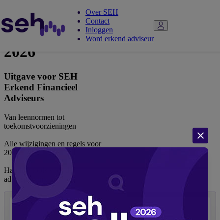
Over SEH
Contact
Adviespocket
Inloggen
Word erkend adviseur
2026
Uitgave voor SEH
Erkend Financieel
Adviseurs
Van leennormen tot
toekomstvoorzieningen
Alle wijzigingen en regels voor
2026
Handige tools voor de
adviespraktijk