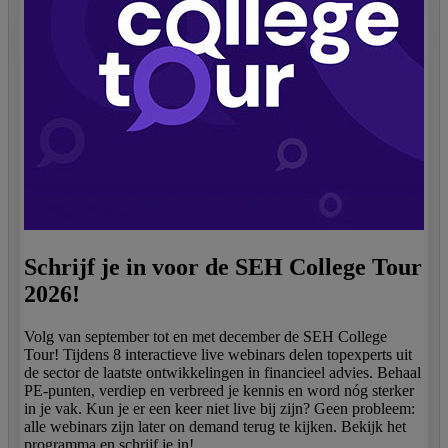
Schrijf je in voor de SEH College Tour
2026!
Volg van september tot en met december de SEH College
Tour! Tijdens 8 interactieve live webinars delen topexperts uit
de sector de laatste ontwikkelingen in financieel advies. Behaal
PE-punten, verdiep en verbreed je kennis en word nóg sterker
in je vak. Kun je er een keer niet live bij zijn? Geen probleem:
alle webinars zijn later on demand terug te kijken. Bekijk het
programma en schrijf je in!