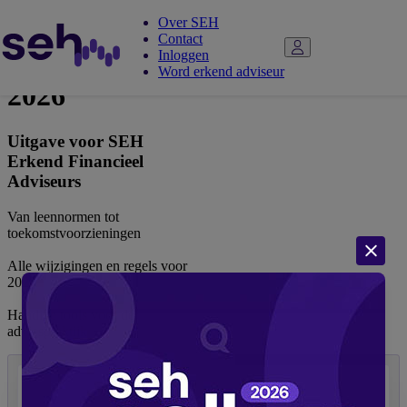
Over SEH
Contact
Adviespocket
Inloggen
Word erkend adviseur
2026
Uitgave voor SEH
Erkend Financieel
Adviseurs
Van leennormen tot
toekomstvoorzieningen
Alle wijzigingen en regels voor
2026
Handige tools voor de
adviespraktijk