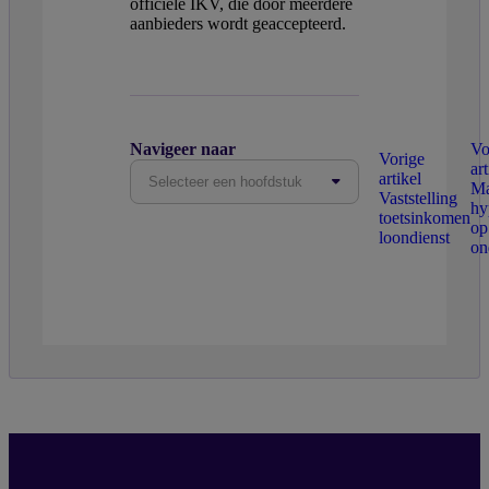
officiële IKV, die door meerdere
aanbieders wordt geaccepteerd.
Navigeer naar
Vo
Vorige
art
artikel
Selecteer een hoofdstuk
Ma
Vaststelling
hy
toetsinkomen
op
loondienst
on