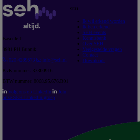
SEH
Ik wil erkend worden
Ik ben erkend
SEH events
Kennisbank
Bascule 1
Over SEH
3981 PH Bunnik
Veelgestelde vragen
Contact
020 4289573
info@seh.nl
Downloads
KvK nummer: 33300916
BTW nummer: 8068.95.676.B01
Volg ons op LinkedIn
Join
onze SEH LinkedIn-groep