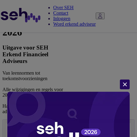
Over SEH
Contact
Adviespocket
Inloggen
Word erkend adviseur
2026
Uitgave voor SEH
Erkend Financieel
Adviseurs
Van leennormen tot
toekomstvoorzieningen
Alle wijzigingen en regels voor
2026
Handige tools voor de
adviespraktijk