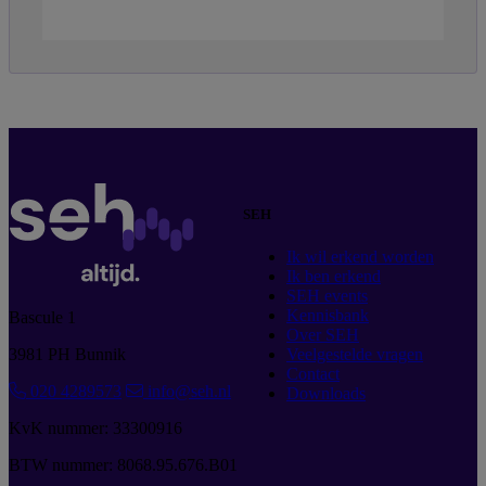
SEH
Ik wil erkend worden
Ik ben erkend
SEH events
Kennisbank
Bascule 1
Over SEH
3981 PH Bunnik
Veelgestelde vragen
Contact
020 4289573
info@seh.nl
Downloads
KvK nummer: 33300916
BTW nummer: 8068.95.676.B01