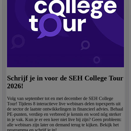
Schrijf je in voor de SEH College Tour
2026!
Volg van september tot en met december de SEH College
Tour! Tijdens 8 interactieve live webinars delen topexperts uit
de sector de laatste ontwikkelingen in financieel advies. Behaal
PE-punten, verdiep en verbreed je kennis en word nóg sterker
in je vak. Kun je er een keer niet live bij zijn? Geen probleem:
alle webinars zijn later on demand terug te kijken. Bekijk het
programma en schrijf je in!