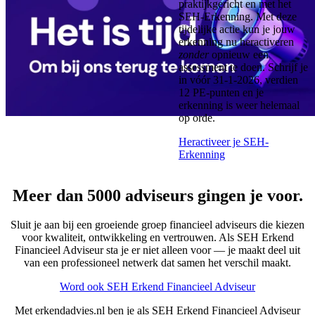
praktijkgericht en met het
SEH-Erkenning. Met deze
tijdelijke actie kun je jouw
erkenning nu heractiveren
zonder
opnieuw een
assessment te doen. Schrijf je
in vóór 31-1-2026, verdien
12 PE-punten en je
erkenning is weer helemaal
op orde.
Heractiveer je SEH-
Erkenning
Meer dan 5000 adviseurs gingen je voor.
Sluit je aan bij een groeiende groep financieel adviseurs die kiezen
voor kwaliteit, ontwikkeling en vertrouwen. Als SEH Erkend
Financieel Adviseur sta je er niet alleen voor — je maakt deel uit
van een professioneel netwerk dat samen het verschil maakt.
Word ook SEH Erkend Financieel Adviseur
Met erkendadvies.nl ben je als SEH Erkend Financieel Adviseur