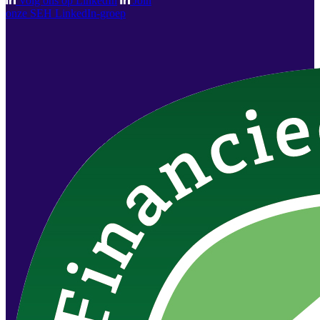
Volg ons op LinkedIn
Join
onze SEH LinkedIn-groep