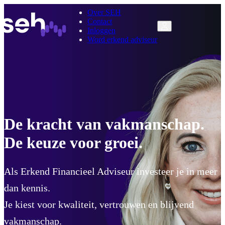
Over SEH
Contact
Inloggen
Word erkend adviseur
De kracht van vakmanschap.
De keuze voor groei.
Als Erkend Financieel Adviseur investeer je in meer
dan kennis.
Je kiest voor kwaliteit, vertrouwen en blijvend
vakmanschap.