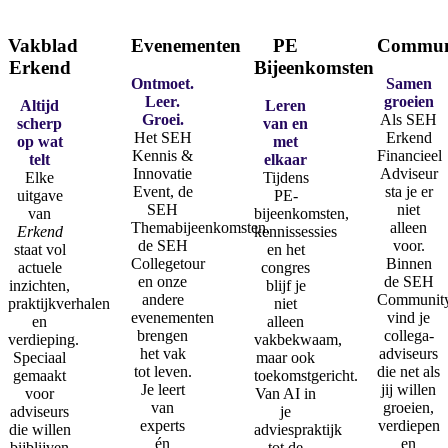
Schrijf je nu in!
Vakblad
Evenementen
PE
Commun
Erkend
Bijeenkomsten
Ontmoet.
Samen
Leer.
groeien
Altijd
Leren
Groei.
Als SEH
scherp
van en
Het SEH
Erkend
op wat
met
Kennis &
Financieel
telt
elkaar
Innovatie
Adviseur
Elke
Tijdens
Event, de
sta je er
uitgave
PE-
SEH
niet
van
bijeenkomsten,
Themabijeenkomsten,
alleen
Erkend
kennissessies
de SEH
voor.
staat vol
en het
Collegetour
Binnen
actuele
congres
en onze
de SEH
inzichten,
blijf je
andere
Communit
praktijkverhalen
niet
evenementen
vind je
en
alleen
brengen
collega-
verdieping.
vakbekwaam,
het vak
adviseurs
Speciaal
maar ook
tot leven.
die net als
gemaakt
toekomstgericht.
Je leert
jij willen
voor
Van AI in
van
groeien,
adviseurs
je
experts
verdiepen
die willen
adviespraktijk
én
en
bijblijven
tot de