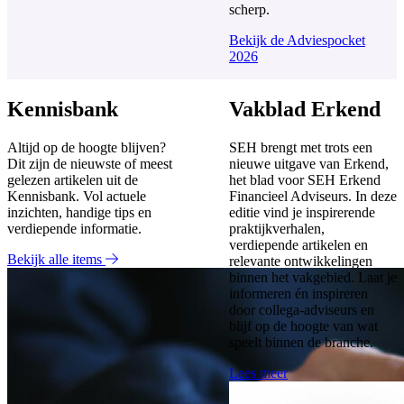
scherp.
Bekijk de Adviespocket
2026
Kennisbank
Vakblad Erkend
Altijd op de hoogte blijven?
SEH brengt met trots een
Dit zijn de nieuwste of meest
nieuwe uitgave van Erkend,
gelezen artikelen uit de
het blad voor SEH Erkend
Kennisbank. Vol actuele
Financieel Adviseurs. In deze
inzichten, handige tips en
editie vind je inspirerende
verdiepende informatie.
praktijkverhalen,
verdiepende artikelen en
Bekijk alle items
relevante ontwikkelingen
binnen het vakgebied. Laat je
informeren én inspireren
door collega-adviseurs en
blijf op de hoogte van wat
speelt binnen de branche.
Lees meer