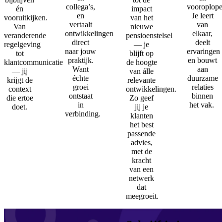
collega’s,
vooroplope
én
impact
en
Je leert
vooruitkijken.
van het
vertaalt
van
Van
nieuwe
ontwikkelingen
elkaar,
veranderende
pensioenstelsel
direct
deelt
regelgeving
— je
naar jouw
ervaringen
tot
blijft op
praktijk.
en bouwt
klantcommunicatie
de hoogte
Want
aan
— jij
van álle
échte
duurzame
krijgt de
relevante
groei
relaties
context
ontwikkelingen.
ontstaat
binnen
die ertoe
Zo geef
in
het vak.
doet.
jij je
verbinding.
klanten
het best
passende
advies,
met de
kracht
van een
netwerk
dat
meegroeit.