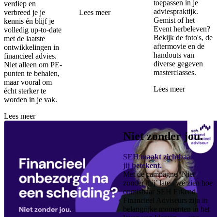
toepassen in je
verdiep en
adviespraktijk.
verbreed je je
Lees meer
Gemist of het
kennis én blijf je
Event herbeleven?
volledig up-to-date
Bekijk de foto's, de
met de laatste
aftermovie en de
ontwikkelingen in
handouts van
financieel advies.
diverse gegeven
Niet alleen om PE-
masterclasses.
punten te behalen,
maar vooral om
Lees meer
écht sterker te
worden in je vak.
Lees meer
Niet zonder jou.
SEH maakt zichtbaar wat
jij betekent.
Met de campagne ‘Niet
zonder mij’ laten we zien hoe
onmisbaar SEH Erkend
Financieel Adviseurs zijn in
belangrijke momenten in het