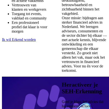
deskundigheid,
en actuele vakkennis
betrouwbaarheid en
Vertrouwen van
zichtbaarheid binnen het
klanten en werkgevers
vakgebied.
Toegang tot events,
Onze missie: bijdragen aan
vakblad en community
sterker financieel advies in
Een professioneel
Nederland. We brengen
profiel dat klaar is voor
adviseurs, consumenten en
morgen
de sector dichter bij elkaar —
Ik wil Erkend worden
met actuele kennis, blijvende
ontwikkeling en een
gemeenschap die elkaar
versterkt. Zo groeit niet
alleen het vak, maar ook het
vertrouwen in financieel
advies. Voor nu én voor de
toekomst.
Heractiveer je
SEH-Erkenning
Geef je klant het advies dat
hij verdient: actueel,