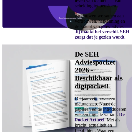
leven van klanten — van
scheiding tot pensioen.
Zo bouwen we samen aan
vertrouwen, herkenning en
de kracht van jouw advies.
Jij maakt het verschil. SEH
zorgt dat je gezien wordt.
De SEH
Adviespocket
2026 -
Beschikbaar als
digipocket!
Dit jaar zetten we een
nieuwe stap. Naast de
papieren editie introduceren
we een digitale variant:
De
Pocket Actueel
. Met als
kracht: actualiteit en
flexibiliteit. Waar een