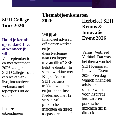
Themabijeenkomsten
SEH College
2026
Herbeleef SEH
Tour 2026
Kennis &
Innovatie
Wil jij als
Event 2026
financieel adviseur
Houd je kennis
efficiënter werken
up-to-date! Live
en je
of wanneer jij
Verras. Verbreed.
dienstverlening
wilt.
Verbind. Dat was
naar een hoger
Van september tot
het thema van het
niveau tillen? SEH
en met december
SEH Kennis en
helpt je daarbij! In
2026 volg je de
Innovatie Event
samenwerking met
SEH College Tour:
2026. Een dag
Kuiper Act en
een reeks van 8
waarop financieel
SEH-partners
live, interactieve
adviseurs
trekken we in mei
webinars met
samenkwamen
en juni door heel
topexperts uit de
voor inspiratie,
Nederland met 12
sector.
innovatie en
sessies vol
praktische
praktische
inzichten die je
In deze
inzichten en direct
direct kunt
uitzendingen
toepasbare kennis!