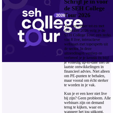
Schrijf je in voor
de SEH College
Tour 2026
Van september tot en met
december 2026 volg je de
SEH College Tour: een reeks
van 8 live, interactieve
webinars met topexperts uit
de sector. In deze
uitzendingen verdiep en
verbreed je je kennis én blijf
je volledig up-to-date met de
laatste ontwikkelingen in
financieel advies. Niet alleen
om PE-punten te behalen,
maar vooral om écht sterker
te worden in je vak.
Kun je er een keer niet live
bij zijn? Geen probleem. Alle
webinars zijn on demand
terug te kijken, waar en
wanneer het jou uitkomt.