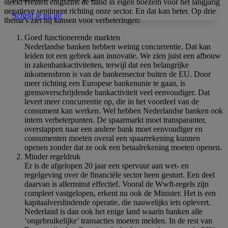
steekt Heinen enigszins de hand in eigen boezem voor het langjarig
negatieve sentiment richting onze sector. En dat kan beter. Op drie
Schrijf je nu in!
thema’s ziet hij kansen voor verbeteringen:
Goed functionerende markten
Nederlandse banken hebben weinig concurrentie. Dat kan
leiden tot een gebrek aan innovatie. We zien juist een afbouw
in zakenbankactiviteiten, terwijl dat een belangrijke
inkomensbron is van de bankensector buiten de EU. Door
meer richting een Europese bankenunie te gaan, is
grensoverschrijdende bankactiviteit veel eenvoudiger. Dat
levert meer concurrentie op, die in het voordeel van de
consument kan werken. Wel hebben Nederlandse banken ook
intern verbeterpunten. De spaarmarkt moet transparanter,
overstappen naar een andere bank moet eenvoudiger en
consumenten moeten overal een spaarrekening kunnen
openen zonder dat ze ook een betaalrekening moeten openen.
Minder regeldruk
Er is de afgelopen 20 jaar een spervuur aan wet- en
regelgeving over de financiële sector heen gestort. Een deel
daarvan is allerminst effectief. Vooral de Wwft-regels zijn
compleet vastgelopen, erkent nu ook de Minister. Het is een
kapitaalverslindende operatie, die nauwelijks iets oplevert.
Nederland is dan ook het enige land waarin banken alle
‘ongebruikelijke’ transacties moeten melden. In de rest van