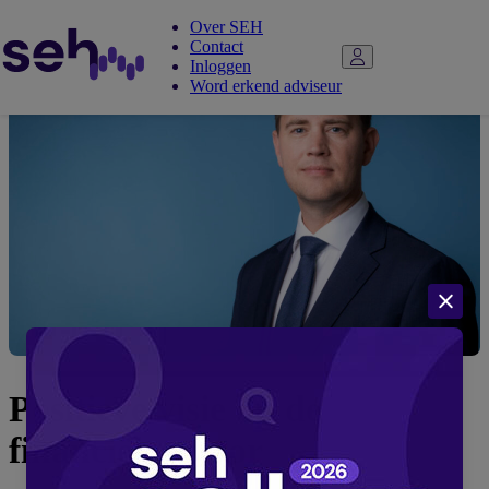
Over SEH
Contact
Inloggen
Word erkend adviseur
Positieve visie op de
financiële sector