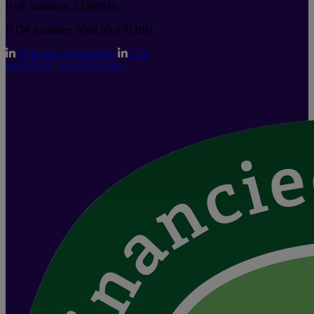
KvK nummer: 33300916
BTW nummer: 8068.95.676.B01
Volg ons op LinkedIn
Join
onze SEH LinkedIn-groep