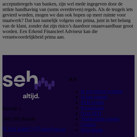
acceptatieregels van banken, zijn wel mede ingegeven door de
strikte handhaving van (soms overdreven) regels. Als de teugels iets
gevierd worden, mogen we dan ook hopen op meer ruimte voor
maatwerk? Dat kan namelijk volgens ons prima, juist in het belang
van de klant, zonder dat zijn risico’s daardoor onaanvaardbaar groot
worden. Een Erkend Financieel Adviseur kan die
verantwoordelijkheid prima aan.
SEH
Ik wil erkend worden
Ik ben erkend
SEH events
Kennisbank
Bascule 1
Over SEH
3981 PH Bunnik
Veelgestelde vragen
Contact
020 4289573
info@seh.nl
Downloads