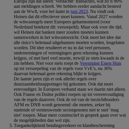
Europa zijn dat alleen ‘verdachte’ transacties, wat zo’n 90%
aan meldingen scheelt. We hebben eerder aandacht besteed
aan de Wwft, voor het laatst in
juni 2023
. Nu vindt ook
Heinen dat dit effectiever moet kunnen. Vanaf 2027 worden
de witwasregels meer Europees geharmonieerd (voor
Nederland betekent dit: versoepeld). Maar ook voor die tijd,
wil Heinen dat banken meer zouden moeten kunnen
samenwerken in het witwastoezicht. Ook moet het idee dat
alle risico’s helemaal uitgebannen moeten worden, losgelaten
worden. Dit idee resulteert er nu in dat veel personen,
ondernemingen of verenigingen geen rekening kunnen
krijgen, of met heel veel moeite, terwijl ze niets kwaads in de
zin hebben. Niet voor niets roept de
Vereniging Eigen Huis
op tot versoepeling van de regels voor VvE’s, nu 30%
daarvan helemaal geen rekening blijkt te krijgen.
De laatste jaren zijn er ook allerlei regels over
duurzaamheidsrapportages bij gekomen. Ook dat moet
eenvoudiger. In Europees verband staan we daarin niet alleen.
Ook Franse en Duitse politici roepen op tot vereenvoudiging
van de regels daarover. Ook de rol van de toezichthouders
AFM en DNB wordt genoemd: die moeten, zeker bij
startende of vernieuwende sectorgenoten niet te snel ‘mag
niet’ roepen. Maar meer constructief in gesprek gaan over wat
de mogelijkheden dan wel zijn.
Toegankelijkheid betalingsverkeer en klantbescherming