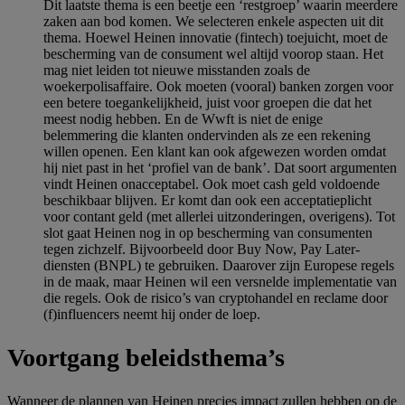
Dit laatste thema is een beetje een ‘restgroep’ waarin meerdere
zaken aan bod komen. We selecteren enkele aspecten uit dit
thema. Hoewel Heinen innovatie (fintech) toejuicht, moet de
bescherming van de consument wel altijd voorop staan. Het
mag niet leiden tot nieuwe misstanden zoals de
woekerpolisaffaire. Ook moeten (vooral) banken zorgen voor
een betere toegankelijkheid, juist voor groepen die dat het
meest nodig hebben. En de Wwft is niet de enige
belemmering die klanten ondervinden als ze een rekening
willen openen. Een klant kan ook afgewezen worden omdat
hij niet past in het ‘profiel van de bank’. Dat soort argumenten
vindt Heinen onacceptabel. Ook moet cash geld voldoende
beschikbaar blijven. Er komt dan ook een acceptatieplicht
voor contant geld (met allerlei uitzonderingen, overigens). Tot
slot gaat Heinen nog in op bescherming van consumenten
tegen zichzelf. Bijvoorbeeld door Buy Now, Pay Later-
diensten (BNPL) te gebruiken. Daarover zijn Europese regels
in de maak, maar Heinen wil een versnelde implementatie van
die regels. Ook de risico’s van cryptohandel en reclame door
(f)influencers neemt hij onder de loep.
Voortgang beleidsthema’s
Wanneer de plannen van Heinen precies impact zullen hebben op de