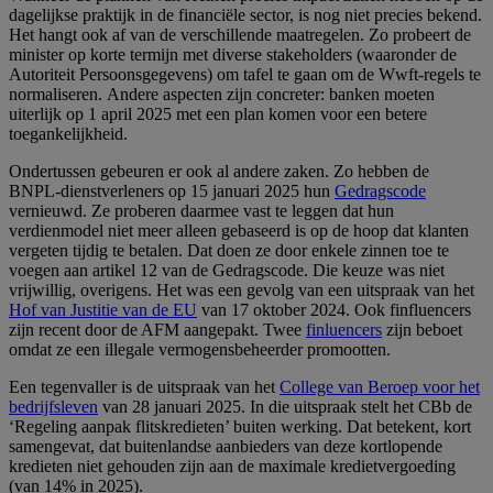
dagelijkse praktijk in de financiële sector, is nog niet precies bekend.
Het hangt ook af van de verschillende maatregelen. Zo probeert de
minister op korte termijn met diverse stakeholders (waaronder de
Autoriteit Persoonsgegevens) om tafel te gaan om de Wwft-regels te
normaliseren. Andere aspecten zijn concreter: banken moeten
uiterlijk op 1 april 2025 met een plan komen voor een betere
toegankelijkheid.
Ondertussen gebeuren er ook al andere zaken. Zo hebben de
BNPL-dienstverleners op 15 januari 2025 hun
Gedragscode
vernieuwd. Ze proberen daarmee vast te leggen dat hun
verdienmodel niet meer alleen gebaseerd is op de hoop dat klanten
vergeten tijdig te betalen. Dat doen ze door enkele zinnen toe te
voegen aan artikel 12 van de Gedragscode. Die keuze was niet
vrijwillig, overigens. Het was een gevolg van een uitspraak van het
Hof van Justitie van de EU
van 17 oktober 2024. Ook finfluencers
zijn recent door de AFM aangepakt. Twee
finluencers
zijn beboet
omdat ze een illegale vermogensbeheerder promootten.
Een tegenvaller is de uitspraak van het
College van Beroep voor het
bedrijfsleven
van 28 januari 2025. In die uitspraak stelt het CBb de
‘Regeling aanpak flitskredieten’ buiten werking. Dat betekent, kort
samengevat, dat buitenlandse aanbieders van deze kortlopende
kredieten niet gehouden zijn aan de maximale kredietvergoeding
(van 14% in 2025).