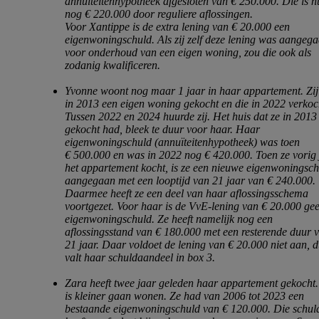
annuïteitenhypotheek afgesloten van € 250.000. Die is n
nog € 220.000 door reguliere aflossingen.
Voor Xantippe is de extra lening van € 20.000 een
eigenwoningschuld. Als zij zelf deze lening was aangeg
voor onderhoud van een eigen woning, zou die ook als
zodanig kwalificeren.
Yvonne woont nog maar 1 jaar in haar appartement. Zi
in 2013 een eigen woning gekocht en die in 2022 verkoc
Tussen 2022 en 2024 huurde zij. Het huis dat ze in 2013
gekocht had, bleek te duur voor haar. Haar
eigenwoningschuld (annuïteitenhypotheek) was toen
€ 500.000 en was in 2022 nog € 420.000. Toen ze vorig 
het appartement kocht, is ze een nieuwe eigenwoningsc
aangegaan met een looptijd van 21 jaar van € 240.000.
Daarmee heeft ze een deel van haar aflossingsschema
voortgezet. Voor haar is de VvE-lening van € 20.000 ge
eigenwoningschuld. Ze heeft namelijk nog een
aflossingsstand van € 180.000 met een resterende duur 
21 jaar. Daar voldoet de lening van € 20.000 niet aan, 
valt haar schuldaandeel in box 3.
Zara heeft twee jaar geleden haar appartement gekocht.
is kleiner gaan wonen. Ze had van 2006 tot 2023 een
bestaande eigenwoningschuld van € 120.000. Die schul