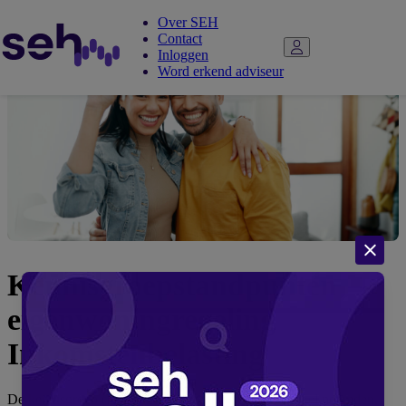
Over SEH
Contact
Inloggen
Word erkend adviseur
Kennisgroepstandpunten
eigenwoningregeling
Inkomstenbelasting
De kennisgroep (KG:052) die we in ons
andere artikel
noemden,