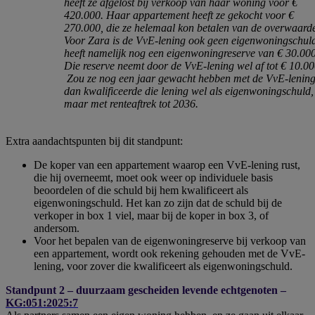
heeft ze afgelost bij verkoop van haar woning voor €
420.000. Haar appartement heeft ze gekocht voor €
270.000, die ze helemaal kon betalen van de overwaard
Voor Zara is de VvE-lening ook geen eigenwoningschul
heeft namelijk nog een eigenwoningreserve van € 30.000
Die reserve neemt door de VvE-lening wel af tot € 10.00
Zou ze nog een jaar gewacht hebben met de VvE-lening
dan kwalificeerde die lening wel als eigenwoningschuld,
maar met renteaftrek tot 2036.
Extra aandachtspunten bij dit standpunt:
De koper van een appartement waarop een VvE-lening rust,
die hij overneemt, moet ook weer op individuele basis
beoordelen of die schuld bij hem kwalificeert als
eigenwoningschuld. Het kan zo zijn dat de schuld bij de
verkoper in box 1 viel, maar bij de koper in box 3, of
andersom.
Voor het bepalen van de eigenwoningreserve bij verkoop van
een appartement, wordt ook rekening gehouden met de VvE-
lening, voor zover die kwalificeert als eigenwoningschuld.
Standpunt 2 – duurzaam gescheiden levende echtgenoten –
KG:051:2025:7