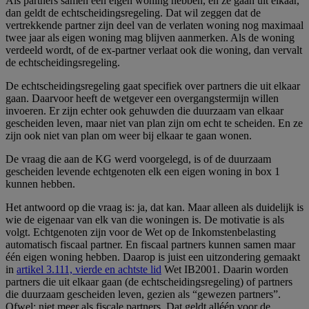
Als partners samen een eigen woning hebben, en ze gaan uit elkaar,
dan geldt de echtscheidingsregeling. Dat wil zeggen dat de
vertrekkende partner zijn deel van de verlaten woning nog maximaal
twee jaar als eigen woning mag blijven aanmerken. Als de woning
verdeeld wordt, of de ex-partner verlaat ook die woning, dan vervalt
de echtscheidingsregeling.
De echtscheidingsregeling gaat specifiek over partners die uit elkaar
gaan. Daarvoor heeft de wetgever een overgangstermijn willen
invoeren. Er zijn echter ook gehuwden die duurzaam van elkaar
gescheiden leven, maar niet van plan zijn om echt te scheiden. En ze
zijn ook niet van plan om weer bij elkaar te gaan wonen.
De vraag die aan de KG werd voorgelegd, is of de duurzaam
gescheiden levende echtgenoten elk een eigen woning in box 1
kunnen hebben.
Het antwoord op die vraag is: ja, dat kan. Maar alleen als duidelijk is
wie de eigenaar van elk van die woningen is. De motivatie is als
volgt. Echtgenoten zijn voor de Wet op de Inkomstenbelasting
automatisch fiscaal partner. En fiscaal partners kunnen samen maar
één eigen woning hebben. Daarop is juist een uitzondering gemaakt
in
artikel 3.111, vierde en achtste lid
Wet IB2001. Daarin worden
partners die uit elkaar gaan (de echtscheidingsregeling) of partners
die duurzaam gescheiden leven, gezien als “gewezen partners”.
Ofwel: niet meer als fiscale partners. Dat geldt alléén voor de