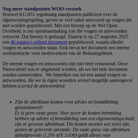
Nog meer standpunten WOO-verzoek
Hoewel KG:051 regelmatig standpunten publiceert over de
eigenwoningregeling, geven ze veel vaker antwoord op vragen die
niet worden gepubliceerd. Met een beroep op de Wet Open
Overheid, is om openbaarmaking van die vragen en antwoorden
verzocht. Dat beroep is geslaagd. Daarop is op 27 augustus 2025
een
46 pagina’s tellend document
gepubliceerd, waarin allerlei
vragen en antwoorden staan. Ook bevat het document een interne
werkinstructie voor medewerkers van de Belastingdienst.
De meeste vragen en antwoorden zijn niet heel verrassend. Deze
Nieuwsbrief zou te uitgebreid worden, als we het hele document
zouden samenvatten. We beperken ons tot een aantal vragen en
antwoorden, die we in eigen woorden zoveel mogelijk samengevat
hebben (
cursief de antwoorden):
Zijn de aftrekbare kosten voor advies en bemiddeling
gemaximeerd?
Er is geen vaste grens. Voor zover de kosten betrekking
hebben op advies of bemiddeling van een eigenwoningschuld,
zijn ze gewoon aftrekbaar. Die kosten moeten wel reëel zijn,
gezien de geleverde prestatie. De oude grens van aftrekbare
afsluitprovisie (1,5% of € 3.630) geldt alleen voor