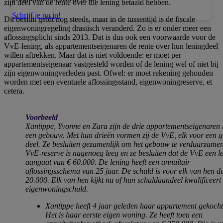
zijn deel van de rente over die lening betaald hebben.
Schrijf je nu in!
Dit besluit geldt nog steeds, maar in de tussentijd is de fiscale
eigenwoningregeling drastisch veranderd. Zo is er onder meer een
aflossingsplicht sinds 2013. Dat is dus ook een voorwaarde voor de
VvE-lening, als appartementseigenaren de rente over hun leningdeel
willen aftrekken. Maar dat is niet voldoende: er moet per
appartementseigenaar vastgesteld worden of de lening wel of niet bij
zijn eigenwoningverleden past. Ofwel: er moet rekening gehouden
worden met een eventuele aflossingsstand, eigenwoningreserve, et
cetera.
Voorbeeld
Xantippe, Yvonne en Zara zijn de drie appartementseigenaren 
een gebouw. Met hun drieën vormen zij de VvE, elk voor een ge
deel. Ze besluiten gezamenlijk om het gebouw te verduurzame
VvE-reserve is nagenoeg leeg en ze besluiten dat de VvE een l
aangaat van € 60.000. De lening heeft een annuïtair
aflossingsschema van 25 jaar. De schuld is voor elk van hen d
20.000. Elk van hen kijkt nu of hun schuldaandeel kwalificeert 
eigenwoningschuld.
Xantippe heeft 4 jaar geleden haar appartement gekocht
Het is haar eerste eigen woning. Ze heeft toen een