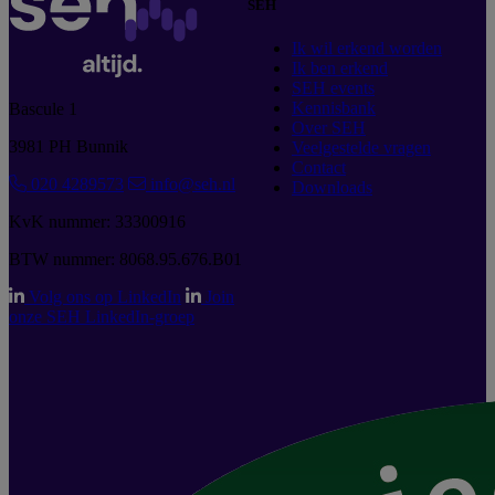
SEH
Ik wil erkend worden
Ik ben erkend
SEH events
Kennisbank
Bascule 1
Over SEH
3981 PH Bunnik
Veelgestelde vragen
Contact
020 4289573
info@seh.nl
Downloads
KvK nummer: 33300916
BTW nummer: 8068.95.676.B01
Volg ons op LinkedIn
Join
onze SEH LinkedIn-groep