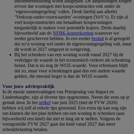
Inkomstenbelasting wordt aangepast. De aanpassingen zorgen
ervoor dat woningen met koopconstructies ook onder de
‘eigenwoningregeling’ vallen. Denk hierbij aan allerlei
‘Verkoop-onder-voorwaarden’-woningen (VoV’s). Er zijn al
veel koopconstructies om betaalbare koopwoningen
toegankelijk te maken voor potentiële kopers. Denk daarbij
bijvoorbeeld aan de
NFBK-koperskorting
waarover we
eerder geschreven hebben. In een eerder
besluit
is al geregeld
dat zo’n woning wel onder de eigenwoningregeling valt, maar
dit wordt in 2027 omgezet in wetgeving.
Bij het schenken van een woning wordt vanaf 2027 bij de
verkrijger de waarde in het economisch verkeer als schenking
belast. Dat is nu nog de WOZ-waarde. Voor erfenissen blijft
dat zo, maar voor schenkingen gaat dus een andere waarde
gelden, die meestal hoger is dan de WOZ-waarde.
Voor jouw adviespraktijk
In de mooie samenvattingen van Prinsjesdag van Impact en
Lindenhaeghe, zijn al diverse tips opgenomen. Neem die eens op je
gemak door. In het
artikel
van juni 2025 (met de FVW 2026)
hebben wij zelf al enkele tips genoemd. Een extra tip kan nog zijn
om klanten die het plan hebben om een woning te schenken (aan
bijvoorbeeld een kind) dat niet te lang uit te stellen. Volgens de
voorgestelde FVW 2027 gaat dat kind vanaf 2027 dan meer
schenkbelasting betalen.