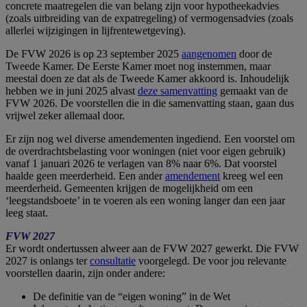
concrete maatregelen die van belang zijn voor hypotheekadvies
(zoals uitbreiding van de expatregeling) of vermogensadvies (zoals
allerlei wijzigingen in lijfrentewetgeving).
De FVW 2026 is op 23 september 2025
aangenomen
door de
Tweede Kamer. De Eerste Kamer moet nog instemmen, maar
meestal doen ze dat als de Tweede Kamer akkoord is. Inhoudelijk
hebben we in juni 2025 alvast
deze samenvatting
gemaakt van de
FVW 2026. De voorstellen die in die samenvatting staan, gaan dus
vrijwel zeker allemaal door.
Er zijn nog wel diverse amendementen ingediend. Een voorstel om
de overdrachtsbelasting voor woningen (niet voor eigen gebruik)
vanaf 1 januari 2026 te verlagen van 8% naar 6%. Dat voorstel
haalde geen meerderheid. Een ander
amendement
kreeg wel een
meerderheid. Gemeenten krijgen de mogelijkheid om een
‘leegstandsboete’ in te voeren als een woning langer dan een jaar
leeg staat.
FVW 2027
Er wordt ondertussen alweer aan de FVW 2027 gewerkt. Die FVW
2027 is onlangs ter
consultatie
voorgelegd. De voor jou relevante
voorstellen daarin, zijn onder andere:
De definitie van de “eigen woning” in de Wet