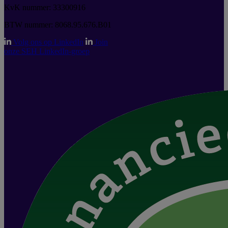
KvK nummer: 33300916
BTW nummer: 8068.95.676.B01
Volg ons op LinkedIn
Join
onze SEH LinkedIn-groep