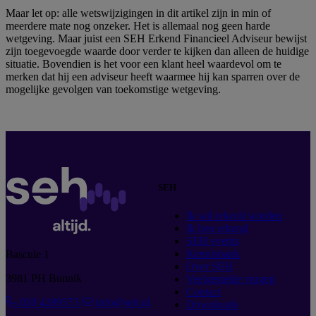
Maar let op: alle wetswijzigingen in dit artikel zijn in min of
meerdere mate nog onzeker. Het is allemaal nog geen harde
wetgeving. Maar juist een SEH Erkend Financieel Adviseur bewijst
zijn toegevoegde waarde door verder te kijken dan alleen de huidige
situatie. Bovendien is het voor een klant heel waardevol om te
merken dat hij een adviseur heeft waarmee hij kan sparren over de
mogelijke gevolgen van toekomstige wetgeving.
SEH
Ik wil erkend worden
Ik ben erkend
SEH events
Kennisbank
Bascule 1
Over SEH
3981 PH Bunnik
Veelgestelde vragen
Contact
020 4289573
info@seh.nl
Downloads