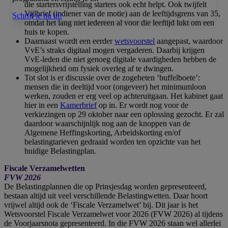
die startersvrijstelling starters ook echt helpt. Ook twijfelt
Vijlbrief (indiener van de motie) aan de leeftijdsgrens van 35,
Schrijf je nu in!
omdat het lang niet iedereen al voor die leeftijd lukt om een
huis te kopen.
Daarnaast wordt een eerder
wetsvoorstel
aangepast, waardoor
VvE’s straks digitaal mogen vergaderen. Daarbij krijgen
VvE-leden die niet genoeg digitale vaardigheden hebben de
mogelijkheid om fysiek overleg af te dwingen.
Tot slot is er discussie over de zogeheten ‘buffelboete’:
mensen die in deeltijd voor (ongeveer) het minimumloon
werken, zouden er erg veel op achteruitgaan. Het kabinet gaat
hier in een
Kamerbrief
op in. Er wordt nog voor de
verkiezingen op 29 oktober naar een oplossing gezocht. Er zal
daardoor waarschijnlijk nog aan de knoppen van de
Algemene Heffingskorting, Arbeidskorting en/of
belastingtarieven gedraaid worden ten opzichte van het
huidige Belastingplan.
Fiscale Verzamelwetten
FVW 2026
De Belastingplannen die op Prinsjesdag worden gepresenteerd,
bestaan altijd uit veel verschillende Belastingwetten. Daar hoort
vrijwel altijd ook de ‘Fiscale Verzamelwet’ bij. Dit jaar is het
Wetsvoorstel Fiscale Verzamelwet voor 2026 (FVW 2026) al tijdens
de Voorjaarsnota gepresenteerd. In die FVW 2026 staan wel allerlei