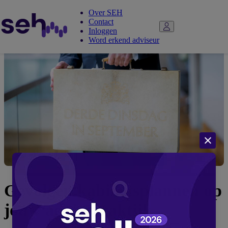
Over SEH
Contact
Inloggen
Word erkend adviseur
Gevolgen kabinetsplannen op
jouw adviespraktijk