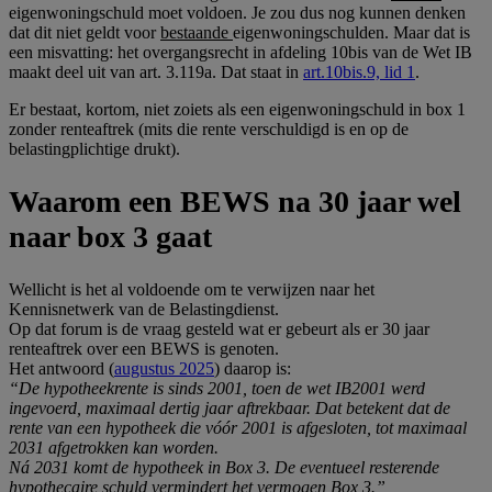
eigenwoningschuld moet voldoen. Je zou dus nog kunnen denken
dat dit niet geldt voor
bestaande
eigenwoningschulden. Maar dat is
een misvatting: het overgangsrecht in afdeling 10bis van de Wet IB
maakt deel uit van art. 3.119a. Dat staat in
art.10bis.9, lid 1
.
Er bestaat, kortom, niet zoiets als een eigenwoningschuld in box 1
zonder renteaftrek (mits die rente verschuldigd is en op de
belastingplichtige drukt).
Waarom een BEWS na 30 jaar wel
naar box 3 gaat
Wellicht is het al voldoende om te verwijzen naar het
Kennisnetwerk van de Belastingdienst.
Op dat forum is de vraag gesteld wat er gebeurt als er 30 jaar
renteaftrek over een BEWS is genoten.
Het antwoord (
augustus 2025
) daarop is:
“De hypotheekrente is sinds 2001, toen de wet IB2001 werd
ingevoerd, maximaal dertig jaar aftrekbaar. Dat betekent dat de
rente van een hypotheek die vóór 2001 is afgesloten, tot maximaal
2031 afgetrokken kan worden.
Ná 2031 komt de hypotheek in Box 3. De eventueel resterende
hypothecaire schuld vermindert het vermogen Box 3.”