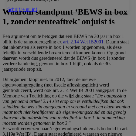
Schrijf je nu in!
Waarom standpunt ‘BEWS in box
1, zonder renteaftrek’ onjuist is
Een argument om te betogen dat een BEWS na 30 jaar in box 1
blijft, is de rangorderegeling ex
art. 2.14 Wet IB2001
. Daarin staat
dat inkomsten als eerste in box 1 worden opgenomen, als deze
feitelijk in verschillende boxen terecht kunnen komen. Op grond
daarvan wordt dus geredeneerd dat de BEWS (in box 1) zonder
verdere handeling, gewoon in box 1 blijft, ook als de 30-
jaarsperiode erop zit.
Dit argument klopt niet. In 2012, toen de nieuwe
eigenwoningregeling (met fiscale aflossingsplicht) werd
geïntroduceerd, werd ook art. 2.14 Wet IB 2001 aangepast. In de
Memorie van Toelichting op die wijziging staat: “
De aanpassing
van genoemd artikel 2.14 ziet erop om te verduidelijken dat ook
schulden die wel zijn aangegaan in verband met een eigen woning
maar toch niet kwalificeren als eigenwoningschuld en als gevolg
daarvan zijn uitgesloten van renteaftrek in box 1, in aanmerking
moeten worden genomen in box 3
.”
Er wordt verwezen naar ‘eigenwoningschulden als bedoeld in art.
3.119a Wet IB’. Daarin staat gedefinieerd waaraan een
nieuwe