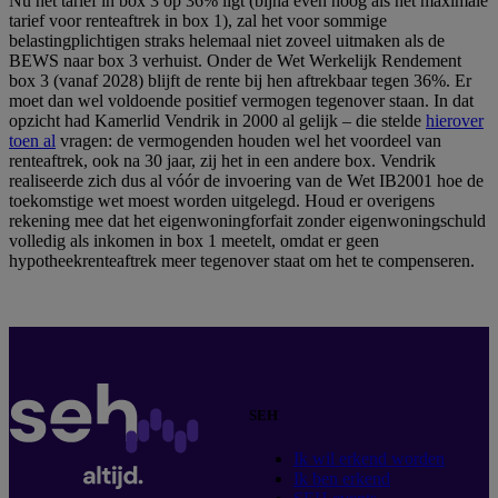
Nu het tarief in box 3 op 36% ligt (bijna even hoog als het maximale
tarief voor renteaftrek in box 1), zal het voor sommige
belastingplichtigen straks helemaal niet zoveel uitmaken als de
BEWS naar box 3 verhuist. Onder de Wet Werkelijk Rendement
box 3 (vanaf 2028) blijft de rente bij hen aftrekbaar tegen 36%. Er
moet dan wel voldoende positief vermogen tegenover staan. In dat
opzicht had Kamerlid Vendrik in 2000 al gelijk – die stelde
hierover
toen al
vragen: de vermogenden houden wel het voordeel van
renteaftrek, ook na 30 jaar, zij het in een andere box. Vendrik
realiseerde zich dus al vóór de invoering van de Wet IB2001 hoe de
toekomstige wet moest worden uitgelegd. Houd er overigens
rekening mee dat het eigenwoningforfait zonder eigenwoningschuld
volledig als inkomen in box 1 meetelt, omdat er geen
hypotheekrenteaftrek meer tegenover staat om het te compenseren.
SEH
Ik wil erkend worden
Ik ben erkend