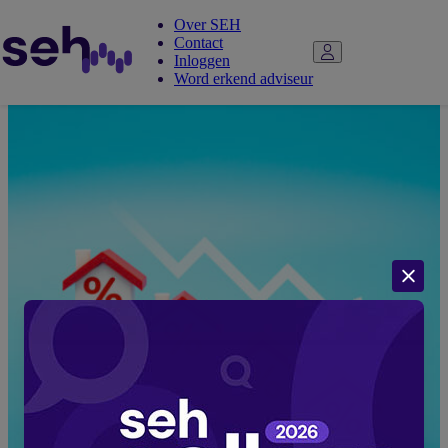
Over SEH
Contact
Inloggen
Word erkend adviseur