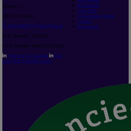
SEH events
Kennisbank
Bascule 1
Over SEH
3981 PH Bunnik
Veelgestelde vragen
Contact
020 4289573
info@seh.nl
Downloads
KvK nummer: 33300916
BTW nummer: 8068.95.676.B01
Volg ons op LinkedIn
Join
onze SEH LinkedIn-groep