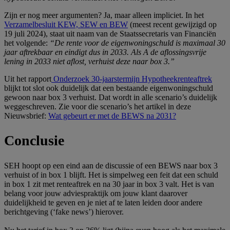
Zijn er nog meer argumenten? Ja, maar alleen impliciet. In het
Verzamelbesluit KEW, SEW en BEW
(meest recent gewijzigd op
19 juli 2024), staat uit naam van de Staatssecretaris van Financiën
het volgende:
“De rente voor de eigenwoningschuld is maximaal 30
jaar aftrekbaar en eindigt dus in 2033. Als A de aflossingsvrije
lening in 2033 niet aflost, verhuist deze naar box 3.”
Uit het rapport
Onderzoek 30-jaarstermijn Hypotheekrenteaftrek
blijkt tot slot ook duidelijk dat een bestaande eigenwoningschuld
gewoon naar box 3 verhuist. Dat wordt in alle scenario’s duidelijk
weggeschreven. Zie voor die scenario’s het artikel in deze
Nieuwsbrief:
Wat gebeurt er met de BEWS na 2031?
Conclusie
SEH hoopt op een eind aan de discussie of een BEWS naar box 3
verhuist of in box 1 blijft. Het is simpelweg een feit dat een schuld
in box 1 zit met renteaftrek en na 30 jaar in box 3 valt. Het is van
belang voor jouw adviespraktijk om jouw klant daarover
duidelijkheid te geven en je niet af te laten leiden door andere
berichtgeving (‘fake news’) hierover.