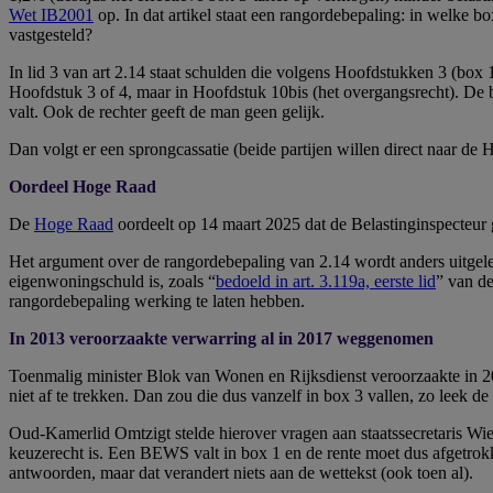
Wet IB2001
op. In dat artikel staat een rangordebepaling: in welke b
vastgesteld?
In lid 3 van art 2.14 staat schulden die volgens Hoofdstukken 3 (box 1
Hoofdstuk 3 of 4, maar in Hoofdstuk 10bis (het overgangsrecht). De b
valt. Ook de rechter geeft de man geen gelijk.
Dan volgt er een sprongcassatie (beide partijen willen direct naar de
Oordeel Hoge Raad
De
Hoge Raad
oordeelt op 14 maart 2025 dat de Belastinginspecteur g
Het argument over de rangordebepaling van 2.14 wordt anders uitgel
eigenwoningschuld is, zoals “
bedoeld in art. 3.119a, eerste lid
” van d
rangordebepaling werking te laten hebben.
In 2013 veroorzaakte verwarring al in 2017 weggenomen
Toenmalig minister Blok van Wonen en Rijksdienst veroorzaakte in 
niet af te trekken. Dan zou die dus vanzelf in box 3 vallen, zo leek de
Oud-Kamerlid Omtzigt stelde hierover vragen aan staatssecretaris Wi
keuzerecht is. Een BEWS valt in box 1 en de rente moet dus afgetrokk
antwoorden, maar dat verandert niets aan de wettekst (ook toen al).