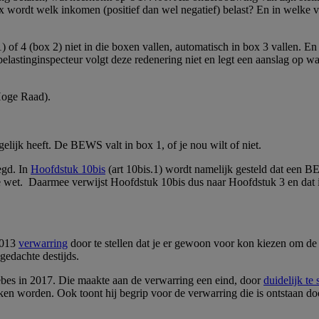
ox wordt welk inkomen (positief dan wel negatief) belast? En in welke 
) of 4 (box 2) niet in die boxen vallen, automatisch in box 3 vallen. E
elastinginspecteur volgt deze redenering niet en legt een aanslag op 
 Hoge Raad).
elijk heeft. De BEWS valt in box 1, of je nou wilt of niet.
egd. In
Hoofdstuk 10bis
(art 10bis.1) wordt namelijk gesteld dat een 
e wet. Daarmee verwijst Hoofdstuk 10bis dus naar Hoofdstuk 3 en dat
2013
verwarring
door te stellen dat je er gewoon voor kon kiezen om d
 gedachte destijds.
ebes in 2017. Die maakte aan de verwarring een eind, door
duidelijk te 
en worden. Ook toont hij begrip voor de verwarring die is ontstaan do