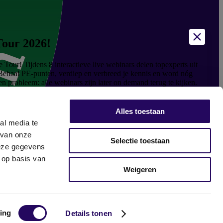
Tour 2026!
our! Tijdens 8 interactieve live webinars delen topexperts uit
. Behaal PE-punten, verdiep en verbreed je kennis en word nóg
Geen probleem: alle webinars zijn later on demand terug te kijken.
Alles toestaan
al media te
 van onze
Selectie toestaan
deze gegevens
 op basis van
Weigeren
ing
Details tonen