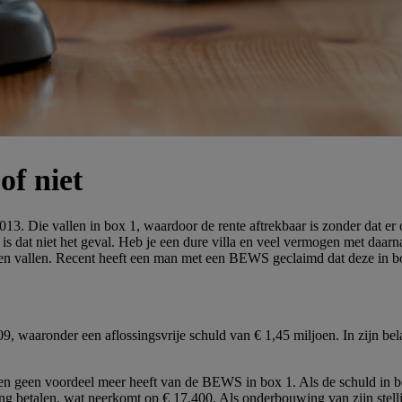
of niet
. Die vallen in box 1, waardoor de rente aftrekbaar is zonder dat er
is dat niet het geval. Heb je een dure villa en veel vermogen met daarnaa
aten vallen. Recent heeft een man met een BEWS geclaimd dat deze in b
 waaronder een aflossingsvrije schuld van € 1,45 miljoen. In zijn bel
n geen voordeel meer heeft van de BEWS in box 1. Als de schuld in bo
ing betalen, wat neerkomt op € 17.400. Als onderbouwing van zijn stelli