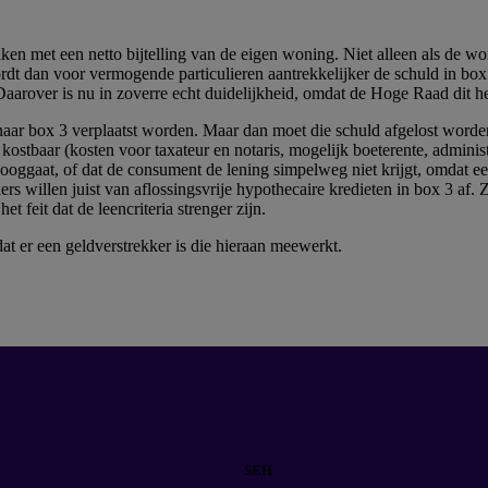
n met een netto bijtelling van de eigen woning. Niet alleen als de wo
wordt dan voor vermogende particulieren aantrekkelijker de schuld in bo
aarover is nu in zoverre echt duidelijkheid, omdat de Hoge Raad dit he
aar box 3 verplaatst worden. Maar dan moet die schuld afgelost worde
ostbaar (kosten voor taxateur en notaris, mogelijk boeterente, administ
mhooggaat, of dat de consument de lening simpelweg niet krijgt, omdat e
rs willen juist van aflossingsvrije hypothecaire kredieten in box 3 af.
t feit dat de leencriteria strenger zijn.
dat er een geldverstrekker is die hieraan meewerkt.
SEH