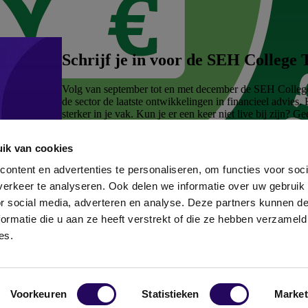
Schrijf je in voor de SEH College 
Volg van september tot en met december de SEH College T
de sector de laatste ontwikkelingen in financieel advies
sterker in je vak. Kun je er een keer niet live bij zijn? 
Bekijk het programma en schrijf je in!
ik van cookies
Schrijf je nu in!
ontent en advertenties te personaliseren, om functies voor soci
erkeer te analyseren. Ook delen we informatie over uw gebruik
or social media, adverteren en analyse. Deze partners kunnen 
ormatie die u aan ze heeft verstrekt of die ze hebben verzameld
es.
Voorkeuren
Statistieken
Market