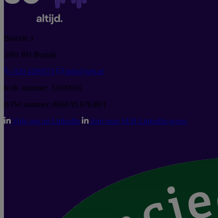
Bascule 1
3981 PH Bunnik
020 4289573
info@seh.nl
KvK nummer: 33300916
BTW nummer: 8068.95.676.B01
Volg ons op LinkedIn
Join onze SEH LinkedIn-groep