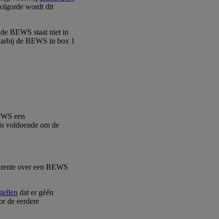
volgorde wordt dit
n de BEWS staat niet in
waarbij de BEWS in box 1
BEWS een
 is voldoende om de
e rente over een BEWS
stellen
dat er géén
or de eerdere