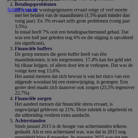
Betalingsproblemen
Schrijf je nu in!
19% van de woningeigenaren ervaart enige of veel moeite
met het betalen van de maandlasten (1,5%-punt minder dan
vorig jaar). En 3% ervaart zelfs grote problemen (vorig jaar:
3,5%).
In totaal heeft 7% ooit een betalingsachterstand gehad. Dat
was een half jaar geleden nog 6% en die stijging is opvallend
(en significant).
Financiële buffers
De groep mensen die geen buffer heeft van één
maandinkomen, is iets toegenomen. 17,4% kan het geld niet
bij elkaar krijgen, of alleen door iets te verkopen. Dat was de
vorige keer nog 15,6%.
Het aantal mensen dat zich bewust is van het risico van een
stijgende woonlast bij een rentewijziging, is gestegen. Een
groter deel maakt zich daarover ook zorgen (25,5% tegenover
22,7%).
Financiële zorgen
Het aandeel mensen dat financiële stress ervaart, is
ongewijzigd gebleven op 21%. Deze rubriek is uitgebreid en
die uitbreiding verdient extra aandacht.
Achterstanden
Sinds januari 2015 is de hoogte van achterstanden telkens
gedaald. Als er een achterstand was, was dat in 2015 nog
gemiddeld bijna 8 maanden. In augustus 2025 was dat iets