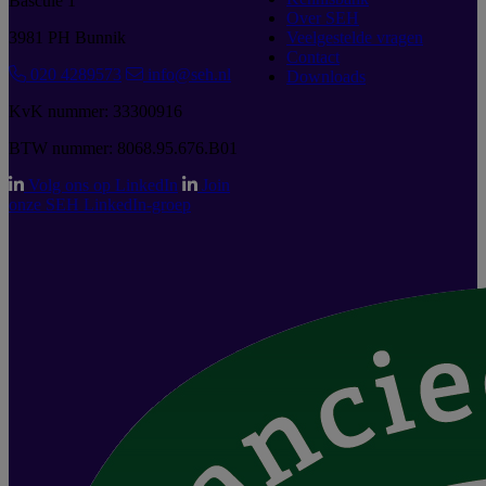
Bascule 1
Over SEH
3981 PH Bunnik
Veelgestelde vragen
Contact
020 4289573
info@seh.nl
Downloads
KvK nummer: 33300916
BTW nummer: 8068.95.676.B01
Volg ons op LinkedIn
Join
onze SEH LinkedIn-groep