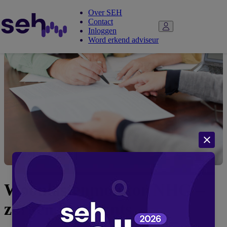
Over SEH
Contact
Inloggen
Word erkend adviseur
Woonlastenmonitor NHG –
zorgen life-events