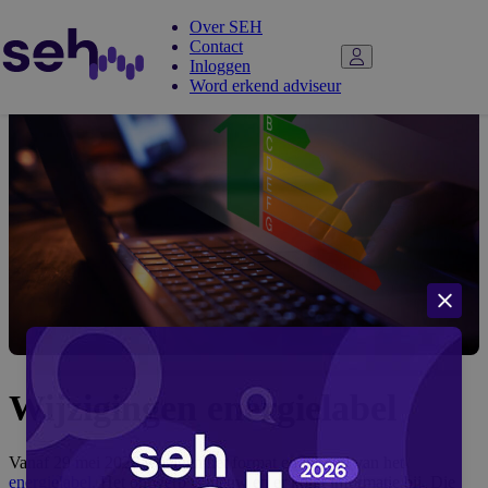
Over SEH
Contact
Inloggen
Word erkend adviseur
Wijzigingen energielabel
Vanaf 29 mei 2026 wijzigen het format en inhoud van het
energielabel
. Het ontwerp is nieuw en er komt informatie bij. Die