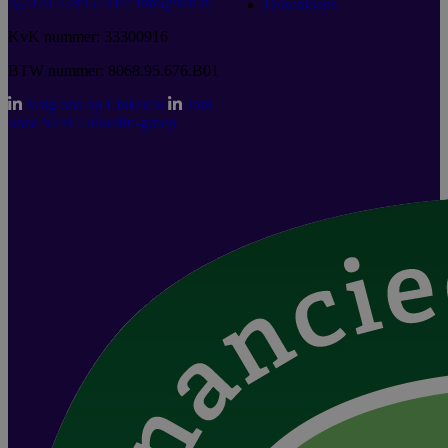
020 4289573
info@seh.nl
Downloads
KvK nummer: 33300916
BTW nummer: 8068.95.676.B01
Volg ons op LinkedIn
Join
onze SEH LinkedIn-groep