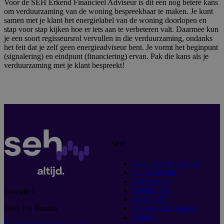
Voor de SEH Erkend Financieel Adviseur is dit een nog betere kans
om verduurzaming van de woning bespreekbaar te maken. Je kunt
samen met je klant het energielabel van de woning doorlopen en
stap voor stap kijken hoe er iets aan te verbeteren valt. Daarmee kun
je een soort regisseursrol vervullen in die verduurzaming, ondanks
het feit dat je zelf geen energieadviseur bent. Je vormt het beginpunt
(signalering) en eindpunt (financiering) ervan. Pak die kans als je
verduurzaming met je klant bespreekt!
SEH
Ik wil erkend worden
Ik ben erkend
SEH events
Kennisbank
Bascule 1
Over SEH
3981 PH Bunnik
Veelgestelde vragen
Contact