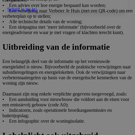
• Een advies over hoe energie bespaard kan worden;
Schrijf je nu in!
• Een verwijzing naar Verbeter Je Huis (met een QR-code) om een
verbeterplan op te stellen;
• Alle technische details van de woning;
• Een slotpagina met ‘meer informatie’ (bijvoorbeeld over de
energieadviseur en waar je met vragen of klachten terecht kunt).
Uitbreiding van de informatie
Een belangrijk deel van de informatie op het vernieuwde
energielabel is nieuw. Bijvoorbeeld de praktische verwijzingen naar
subsidieregelingen en energieloketten. Ook de verwijzingen naar
verbetermaatregelen op basis van de energetische kenmerken van de
woning zijn nieuw.
Daarnaast zijn nog enkele verplichte gegevens toegevoegd, zoals:
• Een aanduiding voor nieuwbouw die voldoet aan de eisen voor
een emissievrij gebouw (code A0);
• Indicatoren, zoals operationele broeikasgasemissies en
batterijopslag;
• Een infographic over de woningisolatie.