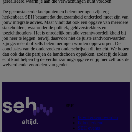
gerealiseerd waarin je aan die verwachtingen kunt voldoen.
De geconstateerde knelpunten en belemmeringen zijn erg
herkenbaar. SEH beaamt dat duurzaamheid onderdeel moet zijn van
jouw integrale advies. Maar vindt dat ook een opgave van meerdere
stakeholders, waaronder de politiek, geldverstrekkers en
toezichthouders. Het is onredelijk om alle verantwoordelijkheid bij
jou neer te leggen, terwijl daarvoor niet de juiste randvoorwaarden
zijn gecreëerd of zelfs belemmeringen worden opgeworpen. De
conclusies van de onderzoeken onderschrijven dit inzicht. We hopen
dan ook dat die partijen de handschoen oppakken, zodat jij de klant
echt kunt helpen bij de verduurzamingsopgave en jij hier zelf ook de
welverdiende voordelen van geniet.
SEH
Ik wil erkend worden
Ik ben erkend
SEH events