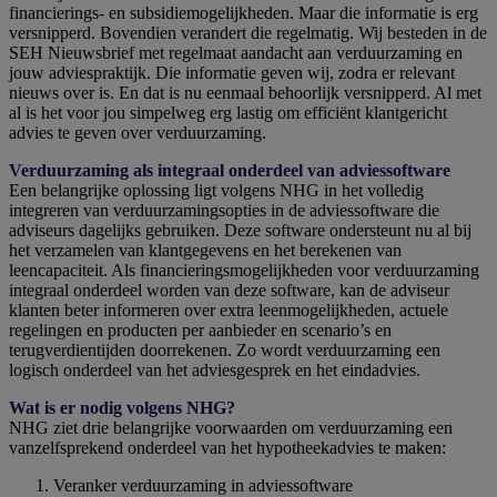
financierings- en subsidiemogelijkheden. Maar die informatie is erg
versnipperd. Bovendien verandert die regelmatig. Wij besteden in de
SEH Nieuwsbrief met regelmaat aandacht aan verduurzaming en
jouw adviespraktijk. Die informatie geven wij, zodra er relevant
nieuws over is. En dat is nu eenmaal behoorlijk versnipperd. Al met
al is het voor jou simpelweg erg lastig om efficiënt klantgericht
advies te geven over verduurzaming.
Verduurzaming als integraal onderdeel van adviessoftware
Een belangrijke oplossing ligt volgens NHG in het volledig
integreren van verduurzamingsopties in de adviessoftware die
adviseurs dagelijks gebruiken. Deze software ondersteunt nu al bij
het verzamelen van klantgegevens en het berekenen van
leencapaciteit. Als financieringsmogelijkheden voor verduurzaming
integraal onderdeel worden van deze software, kan de adviseur
klanten beter informeren over extra leenmogelijkheden, actuele
regelingen en producten per aanbieder en scenario’s en
terugverdientijden doorrekenen. Zo wordt verduurzaming een
logisch onderdeel van het adviesgesprek en het eindadvies.
Wat is er nodig volgens NHG?
NHG ziet drie belangrijke voorwaarden om verduurzaming een
vanzelfsprekend onderdeel van het hypotheekadvies te maken:
Veranker verduurzaming in adviessoftware