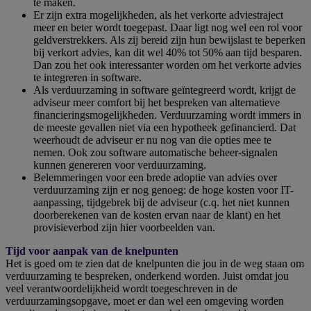
te maken.
Er zijn extra mogelijkheden, als het verkorte adviestraject
meer en beter wordt toegepast. Daar ligt nog wel een rol voor
geldverstrekkers. Als zij bereid zijn hun bewijslast te beperken
bij verkort advies, kan dit wel 40% tot 50% aan tijd besparen.
Dan zou het ook interessanter worden om het verkorte advies
te integreren in software.
Als verduurzaming in software geïntegreerd wordt, krijgt de
adviseur meer comfort bij het bespreken van alternatieve
financieringsmogelijkheden. Verduurzaming wordt immers in
de meeste gevallen niet via een hypotheek gefinancierd. Dat
weerhoudt de adviseur er nu nog van die opties mee te
nemen. Ook zou software automatische beheer-signalen
kunnen genereren voor verduurzaming.
Belemmeringen voor een brede adoptie van advies over
verduurzaming zijn er nog genoeg: de hoge kosten voor IT-
aanpassing, tijdgebrek bij de adviseur (c.q. het niet kunnen
doorberekenen van de kosten ervan naar de klant) en het
provisieverbod zijn hier voorbeelden van.
Tijd voor aanpak van de knelpunten
Het is goed om te zien dat de knelpunten die jou in de weg staan om
verduurzaming te bespreken, onderkend worden. Juist omdat jou
veel verantwoordelijkheid wordt toegeschreven in de
verduurzamingsopgave, moet er dan wel een omgeving worden