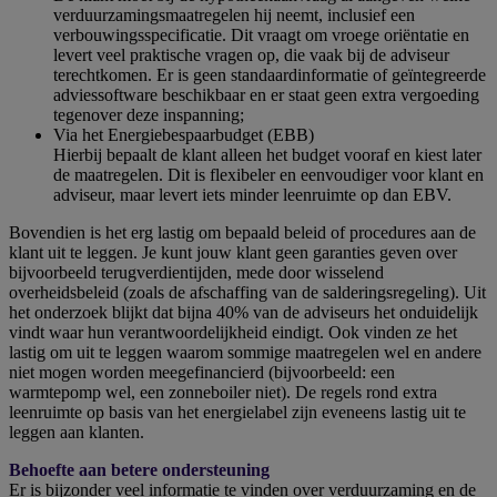
verduurzamingsmaatregelen hij neemt, inclusief een
verbouwingsspecificatie. Dit vraagt om vroege oriëntatie en
levert veel praktische vragen op, die vaak bij de adviseur
terechtkomen. Er is geen standaardinformatie of geïntegreerde
adviessoftware beschikbaar en er staat geen extra vergoeding
tegenover deze inspanning;
Via het Energiebespaarbudget (EBB)
Hierbij bepaalt de klant alleen het budget vooraf en kiest later
de maatregelen. Dit is flexibeler en eenvoudiger voor klant en
adviseur, maar levert iets minder leenruimte op dan EBV.
Bovendien is het erg lastig om bepaald beleid of procedures aan de
klant uit te leggen. Je kunt jouw klant geen garanties geven over
bijvoorbeeld terugverdientijden, mede door wisselend
overheidsbeleid (zoals de afschaffing van de salderingsregeling). Uit
het onderzoek blijkt dat bijna 40% van de adviseurs het onduidelijk
vindt waar hun verantwoordelijkheid eindigt. Ook vinden ze het
lastig om uit te leggen waarom sommige maatregelen wel en andere
niet mogen worden meegefinancierd (bijvoorbeeld: een
warmtepomp wel, een zonneboiler niet). De regels rond extra
leenruimte op basis van het energielabel zijn eveneens lastig uit te
leggen aan klanten.
Behoefte aan betere ondersteuning
Er is bijzonder veel informatie te vinden over verduurzaming en de