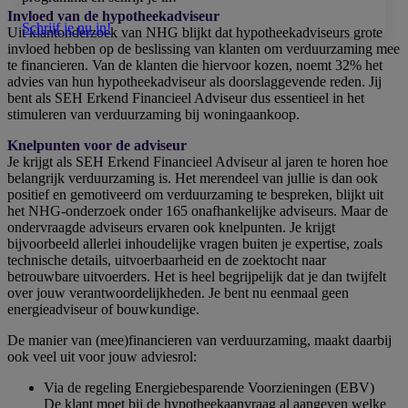
Invloed van de hypotheekadviseur
Schrijf je nu in!
Uit klantonderzoek van NHG blijkt dat hypotheekadviseurs grote
invloed hebben op de beslissing van klanten om verduurzaming mee
te financieren. Van de klanten die hiervoor kozen, noemt 32% het
advies van hun hypotheekadviseur als doorslaggevende reden. Jij
bent als SEH Erkend Financieel Adviseur dus essentieel in het
stimuleren van verduurzaming bij woningaankoop.
Knelpunten voor de adviseur
Je krijgt als SEH Erkend Financieel Adviseur al jaren te horen hoe
belangrijk verduurzaming is. Het merendeel van jullie is dan ook
positief en gemotiveerd om verduurzaming te bespreken, blijkt uit
het NHG-onderzoek onder 165 onafhankelijke adviseurs. Maar de
ondervraagde adviseurs ervaren ook knelpunten. Je krijgt
bijvoorbeeld allerlei inhoudelijke vragen buiten je expertise, zoals
technische details, uitvoerbaarheid en de zoektocht naar
betrouwbare uitvoerders. Het is heel begrijpelijk dat je dan twijfelt
over jouw verantwoordelijkheden. Je bent nu eenmaal geen
energieadviseur of bouwkundige.
De manier van (mee)financieren van verduurzaming, maakt daarbij
ook veel uit voor jouw adviesrol:
Via de regeling Energiebesparende Voorzieningen (EBV)
De klant moet bij de hypotheekaanvraag al aangeven welke