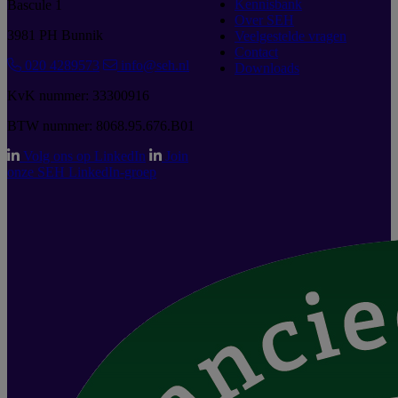
Kennisbank
Bascule 1
Over SEH
3981 PH Bunnik
Veelgestelde vragen
Contact
020 4289573
info@seh.nl
Downloads
KvK nummer: 33300916
BTW nummer: 8068.95.676.B01
Volg ons op LinkedIn
Join
onze SEH LinkedIn-groep