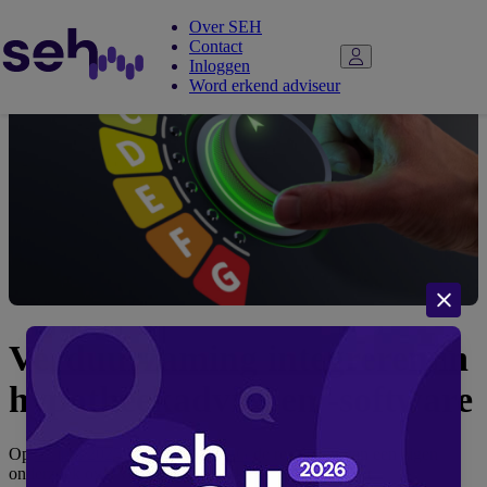
Over SEH
Contact
Inloggen
Word erkend adviseur
Verduurzaming integreren in
hypotheekadvies en -software
Op
17 juni 2025 publiceerde NHG
de resultaten van een eigen
onderzoek over verduurzaming als onderdeel van het