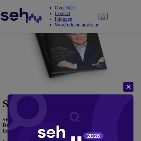
Over SEH
Contact
Inloggen
Word erkend adviseur
SEH Erkend 1 - april 2025
SEH Erkend 1 – april 2025
De nieuwe editie van
Erkend
is uit! Hét vakblad voor SEH
Erkend financieel adviseurs.