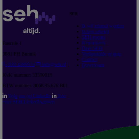
SEH
Ik wil erkend worden
Ik ben erkend
SEH events
Kennisbank
Bascule 1
Over SEH
3981 PH Bunnik
Veelgestelde vragen
Contact
020 4289573
info@seh.nl
Downloads
KvK nummer: 33300916
BTW nummer: 8068.95.676.B01
Volg ons op LinkedIn
Join
onze SEH LinkedIn-groep