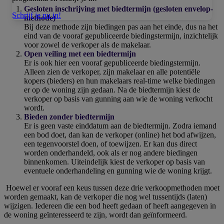
Gesloten inschrijving met biedtermijn (gesloten envelop-
Schrijf je nu in!
methode)
Bij deze methode zijn biedingen pas aan het einde, dus na het
eind van de vooraf gepubliceerde biedingstermijn, inzichtelijk
voor zowel de verkoper als de makelaar.
Open veiling met een biedtermijn
Er is ook hier een vooraf gepubliceerde biedingstermijn.
Alleen zien de verkoper, zijn makelaar en alle potentiële
kopers (bieders) en hun makelaars real-time welke biedingen
er op de woning zijn gedaan. Na de biedtermijn kiest de
verkoper op basis van gunning aan wie de woning verkocht
wordt.
Bieden zonder biedtermijn
Er is geen vaste einddatum aan de biedtermijn. Zodra iemand
een bod doet, dan kan de verkoper (online) het bod afwijzen,
een tegenvoorstel doen, of toewijzen. Er kan dus direct
worden onderhandeld, ook als er nog andere biedingen
binnenkomen. Uiteindelijk kiest de verkoper op basis van
eventuele onderhandeling en gunning wie de woning krijgt.
Hoewel er vooraf een keus tussen deze drie verkoopmethoden moet
worden gemaakt, kan de verkoper die nog wel tussentijds (laten)
wijzigen. Iedereen die een bod heeft gedaan of heeft aangegeven in
de woning geïnteresseerd te zijn, wordt dan geïnformeerd.