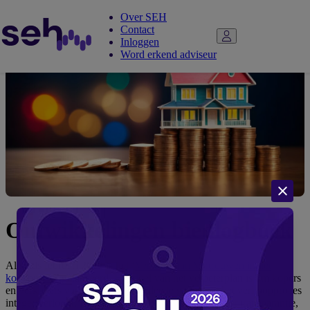
Over SEH
Contact
Inloggen
Word erkend adviseur
Ontwikkelingen biedlogboek
Al sinds februari 2022 is het ‘
Verbeterplan Vertrouwen in het
koopproces
’ gelanceerd. Het doel van het verbeterplan is om kopers
en verkopers van woningen het idee te geven dat het verkoopproces
integer verloopt. Dit moest bereikt worden door meer transparantie,