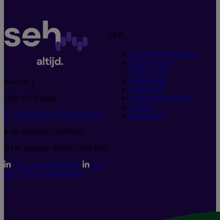
SEH
Ik wil erkend worden
Ik ben erkend
SEH events
Kennisbank
Bascule 1
Over SEH
3981 PH Bunnik
Veelgestelde vragen
Contact
020 4289573
info@seh.nl
Downloads
KvK nummer: 33300916
BTW nummer: 8068.95.676.B01
Volg ons op LinkedIn
Join
onze SEH LinkedIn-groep