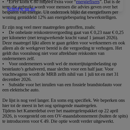
• En er komt € 80 miljoen extra voor “
energiefixers
”. Dat is de
term die gebruikt wordt voor mensen die advies geven over het
Schrijf je nu in!
besparen van energie. Uit onderzoek blijkt dat energiefixers per
woning gemiddeld 12% aan energiebesparing bewerkstelligen.
Er zijn nog veel meer maatregelen getroffen, zoals:
• De onbelaste reiskostenvergoeding gaat van € 0,23 naar € 0,25
per kilometer (met terugwerkende kracht vanaf 1 januari 2026).
Deze maatregel lijkt alleen te gaan gelden voor werknemers en ook
alleen als de werkgever bereid is die vergoeding te verhogen. Het
geldt dus vooralsnog niet voor aftrekbare reiskosten van
ondernemers zelf.
• Voor ondernemers wordt wel de motorrijtuigenbelasting op
bestelauto’s gehalveerd, maar slechts voor een half jaar. Voor
vrachtwagens wordt de MRB zelfs nihil van 1 juli tot en met 31
december 2026.
• Subsidie voor het inruilen van een fossiele brandstofauto voor
een elektrische auto.
De lijst is nog veel langer. En soms erg specifiek. We beperken ons
hier tot de meest in het oog springende maatregelen.
Tijdens het Kamerdebat over het maatregelenpakket op 22 april
2026, is voorgesteld om een OV-maandabonnement (buiten de spits)
te introduceren voor € 49. Die optie wordt verder uitgewerkt.