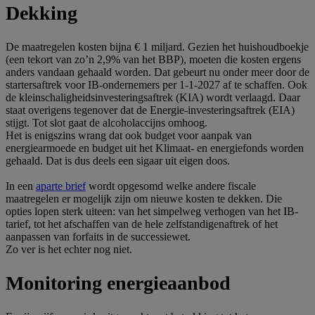
Dekking
De maatregelen kosten bijna € 1 miljard. Gezien het huishoudboekje
(een tekort van zo’n 2,9% van het BBP), moeten die kosten ergens
anders vandaan gehaald worden. Dat gebeurt nu onder meer door de
startersaftrek voor IB-ondernemers per 1-1-2027 af te schaffen. Ook
de kleinschaligheidsinvesteringsaftrek (KIA) wordt verlaagd. Daar
staat overigens tegenover dat de Energie-investeringsaftrek (EIA)
stijgt. Tot slot gaat de alcoholaccijns omhoog.
Het is enigszins wrang dat ook budget voor aanpak van
energiearmoede en budget uit het Klimaat- en energiefonds worden
gehaald. Dat is dus deels een sigaar uit eigen doos.
In een
aparte brief
wordt opgesomd welke andere fiscale
maatregelen er mogelijk zijn om nieuwe kosten te dekken. Die
opties lopen sterk uiteen: van het simpelweg verhogen van het IB-
tarief, tot het afschaffen van de hele zelfstandigenaftrek of het
aanpassen van forfaits in de successiewet.
Zo ver is het echter nog niet.
Monitoring energieaanbod