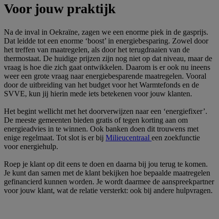
Voor jouw praktijk
Na de inval in Oekraïne, zagen we een enorme piek in de gasprijs.
Dat leidde tot een enorme ‘boost’ in energiebesparing. Zowel door
het treffen van maatregelen, als door het terugdraaien van de
thermostaat. De huidige prijzen zijn nog niet op dat niveau, maar de
vraag is hoe die zich gaat ontwikkelen. Daarom is er ook nu ineens
weer een grote vraag naar energiebesparende maatregelen. Vooral
door de uitbreiding van het budget voor het Warmtefonds en de
SVVE, kun jij hierin mede iets betekenen voor jouw klanten.
Het begint wellicht met het doorverwijzen naar een ‘energiefixer’.
De meeste gemeenten bieden gratis of tegen korting aan om
energieadvies in te winnen. Ook banken doen dit trouwens met
enige regelmaat. Tot slot is er bij
Milieucentraal
een zoekfunctie
voor energiehulp.
Roep je klant op dit eens te doen en daarna bij jou terug te komen.
Je kunt dan samen met de klant bekijken hoe bepaalde maatregelen
gefinancierd kunnen worden. Je wordt daarmee de aanspreekpartner
voor jouw klant, wat de relatie versterkt: ook bij andere hulpvragen.