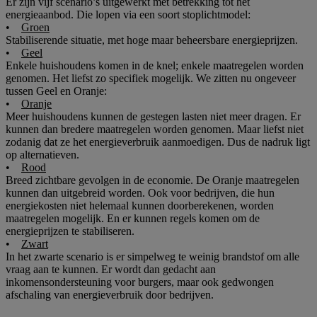
Er zijn vijf scenario’s uitgewerkt met betrekking tot het
energieaanbod. Die lopen via een soort stoplichtmodel:
•
Groen
Stabiliserende situatie, met hoge maar beheersbare energieprijzen.
•
Geel
Enkele huishoudens komen in de knel; enkele maatregelen worden
genomen. Het liefst zo specifiek mogelijk. We zitten nu ongeveer
tussen Geel en Oranje:
•
Oranje
Meer huishoudens kunnen de gestegen lasten niet meer dragen. Er
kunnen dan bredere maatregelen worden genomen. Maar liefst niet
zodanig dat ze het energieverbruik aanmoedigen. Dus de nadruk ligt
op alternatieven.
•
Rood
Breed zichtbare gevolgen in de economie. De Oranje maatregelen
kunnen dan uitgebreid worden. Ook voor bedrijven, die hun
energiekosten niet helemaal kunnen doorberekenen, worden
maatregelen mogelijk. En er kunnen regels komen om de
energieprijzen te stabiliseren.
•
Zwart
In het zwarte scenario is er simpelweg te weinig brandstof om alle
vraag aan te kunnen. Er wordt dan gedacht aan
inkomensondersteuning voor burgers, maar ook gedwongen
afschaling van energieverbruik door bedrijven.