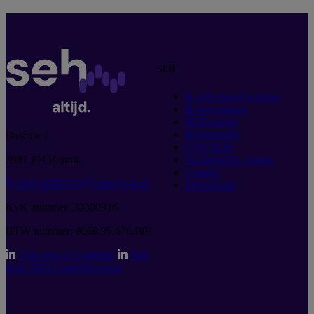
SEH
Ik wil erkend worden
Ik ben erkend
SEH events
Kennisbank
Bascule 1
Over SEH
3981 PH Bunnik
Veelgestelde vragen
Contact
020 4289573
info@seh.nl
Downloads
KvK nummer: 33300916
BTW nummer: 8068.95.676.B01
Volg ons op LinkedIn
Join
onze SEH LinkedIn-groep