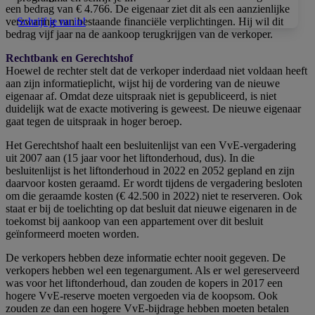
een bedrag van € 4.766. De eigenaar ziet dit als een aanzienlijke
Schrijf je nu in!
verzwaring van bestaande financiële verplichtingen. Hij wil dit
bedrag vijf jaar na de aankoop terugkrijgen van de verkoper.
Rechtbank en Gerechtshof
Hoewel de rechter stelt dat de verkoper inderdaad niet voldaan heeft
aan zijn informatieplicht, wijst hij de vordering van de nieuwe
eigenaar af. Omdat deze uitspraak niet is gepubliceerd, is niet
duidelijk wat de exacte motivering is geweest. De nieuwe eigenaar
gaat tegen de uitspraak in hoger beroep.
Het Gerechtshof haalt een besluitenlijst van een VvE-vergadering
uit 2007 aan (15 jaar voor het liftonderhoud, dus). In die
besluitenlijst is het liftonderhoud in 2022 en 2052 gepland en zijn
daarvoor kosten geraamd. Er wordt tijdens de vergadering besloten
om die geraamde kosten (€ 42.500 in 2022) niet te reserveren. Ook
staat er bij de toelichting op dat besluit dat nieuwe eigenaren in de
toekomst bij aankoop van een appartement over dit besluit
geïnformeerd moeten worden.
De verkopers hebben deze informatie echter nooit gegeven. De
verkopers hebben wel een tegenargument. Als er wel gereserveerd
was voor het liftonderhoud, dan zouden de kopers in 2017 een
hogere VvE-reserve moeten vergoeden via de koopsom. Ook
zouden ze dan een hogere VvE-bijdrage hebben moeten betalen