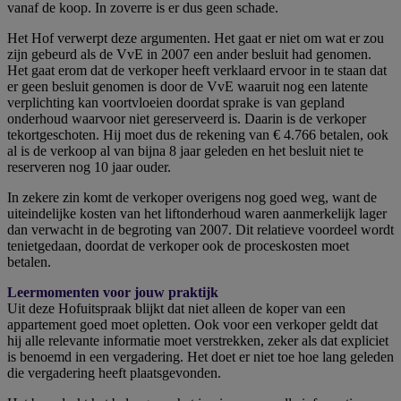
vanaf de koop. In zoverre is er dus geen schade.
Het Hof verwerpt deze argumenten. Het gaat er niet om wat er zou
zijn gebeurd als de VvE in 2007 een ander besluit had genomen.
Het gaat erom dat de verkoper heeft verklaard ervoor in te staan dat
er geen besluit genomen is door de VvE waaruit nog een latente
verplichting kan voortvloeien doordat sprake is van gepland
onderhoud waarvoor niet gereserveerd is. Daarin is de verkoper
tekortgeschoten. Hij moet dus de rekening van € 4.766 betalen, ook
al is de verkoop al van bijna 8 jaar geleden en het besluit niet te
reserveren nog 10 jaar ouder.
In zekere zin komt de verkoper overigens nog goed weg, want de
uiteindelijke kosten van het liftonderhoud waren aanmerkelijk lager
dan verwacht in de begroting van 2007. Dit relatieve voordeel wordt
tenietgedaan, doordat de verkoper ook de proceskosten moet
betalen.
Leermomenten voor jouw praktijk
Uit deze Hofuitspraak blijkt dat niet alleen de koper van een
appartement goed moet opletten. Ook voor een verkoper geldt dat
hij alle relevante informatie moet verstrekken, zeker als dat expliciet
is benoemd in een vergadering. Het doet er niet toe hoe lang geleden
die vergadering heeft plaatsgevonden.