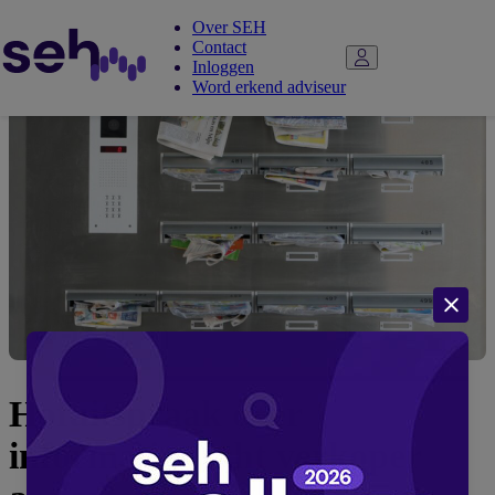
Over SEH
Contact
Inloggen
Word erkend adviseur
Hofuitspraak over
informatieplicht verkoper