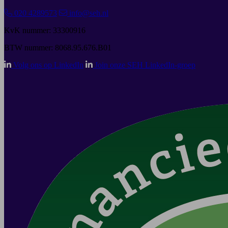
020 4289573
info@seh.nl
KvK nummer: 33300916
BTW nummer: 8068.95.676.B01
Volg ons op LinkedIn
Join onze SEH LinkedIn-groep