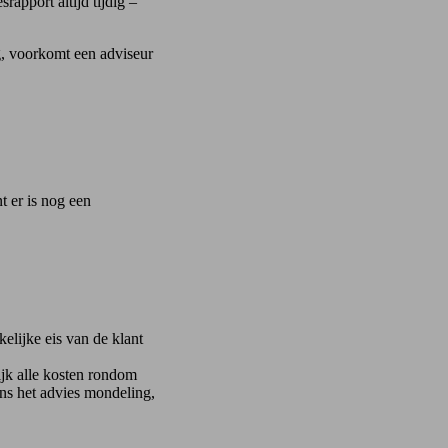
rapport altijd tijdig –
ng, voorkomt een adviseur
 er is nog een
elijke eis van de klant
ijk alle kosten rondom
ens het advies mondeling,