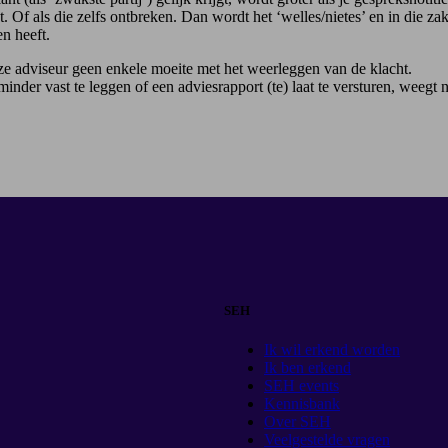
t. Of als die zelfs ontbreken. Dan wordt het ‘welles/nietes’ en in die za
n heeft.
ze adviseur geen enkele moeite met het weerleggen van de klacht.
nder vast te leggen of een adviesrapport (te) laat te versturen, weegt n
SEH
Ik wil erkend worden
Ik ben erkend
SEH events
Kennisbank
Over SEH
Veelgestelde vragen