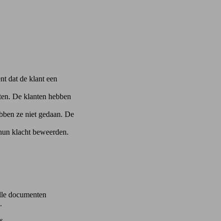
nt dat de klant een
ten. De klanten hebben
ebben ze niet gedaan. De
 hun klacht beweerden.
 alle documenten
.
s,