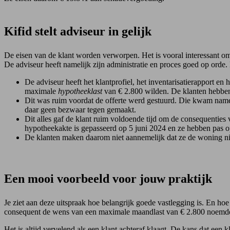
Kifid stelt adviseur in gelijk
De eisen van de klant worden verworpen. Het is vooral interessant om
De adviseur heeft namelijk zijn administratie en proces goed op orde. 
De adviseur heeft het klantprofiel, het inventarisatierapport en
maximale
hypotheeklast
van € 2.800 wilden. De klanten hebben
Dit was ruim voordat de offerte werd gestuurd. Die kwam name
daar geen bezwaar tegen gemaakt.
Dit alles gaf de klant ruim voldoende tijd om de consequenties
hypotheekakte is gepasseerd op 5 juni 2024 en ze hebben pas o
De klanten maken daarom niet aannemelijk dat ze de woning ni
Een mooi voorbeeld voor jouw praktijk
Je ziet aan deze uitspraak hoe belangrijk goede vastlegging is. En hoe b
consequent de wens van een maximale maandlast van € 2.800 noemden, e
Het is altijd vervelend als een klant achteraf klaagt. De kans dat een kla