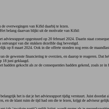
 de overwegingen van Kifid daarbij te lezen.
Het belang daarvan blijkt uit de motivatie van Kifid:
 het adviesrapport opgestuurd op 20 februari 2024. Daarin staat conseque
 ontvangst van die stukken dezelfde dag bevestigd.
lijk op 8 maart 2024. Ook in die offerte stonden nog eens de maandlas
 van de gewenste financiering te overzien, en daarop te reageren. Dat h
p 18 juni geklaagd.
et hadden gekocht als ze de consequenties hadden gekend, zoals ze in
elangrijk het is dat je het adviesrapport tijdig verstuurt. Juist doordat
n de klant ruim de tijd had om die te lezen, krijgt de adviseur gelijk
nt (als ‘zwakste partij’) gelijk krijgt, wordt groter als je gespreksnotitie