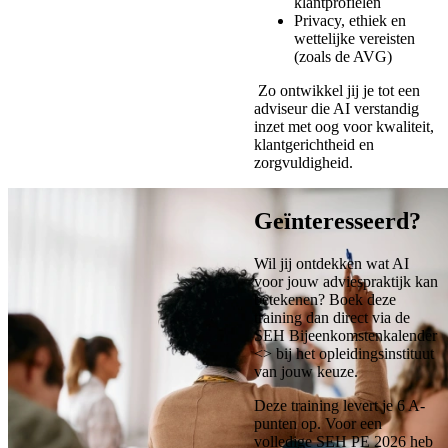
klantprofielen
Privacy, ethiek en
wettelijke vereisten
(zoals de AVG)
Zo ontwikkel jij je tot een
adviseur die AI verstandig
inzet met oog voor kwaliteit,
klantgerichtheid en
zorgvuldigheid.
Geïnteresseerd?
Wil jij ontdekken wat AI
voor jouw adviespraktijk kan
betekenen? Boek deze
training dan direct via de
SEH Bijeenkomstenkalender
<> bij het opleidingsinstituut
van jouw keuze.
Deze training levert je 6 A-
punten op. Voor een
volledige SEH PE 2026 heb