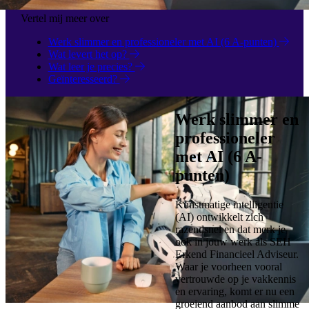
Vertel mij meer over
Werk slimmer en professioneler met AI (6 A-punten)
Wat levert het op?
Wat leer je precies?
Geïnteresseerd?
Werk slimmer en
professioneler
met AI (6 A-
punten)
Schrijf je in voor de SEH College Tour
2026!
Kunstmatige intelligentie
(AI) ontwikkelt zich
razendsnel en dat merk je
Volg van september tot en met december de SEH College
ook in jouw werk als SEH
Tour! Tijdens 8 interactieve live webinars delen topexperts uit
Erkend Financieel Adviseur.
de sector de laatste ontwikkelingen in financieel advies. Behaal
Waar je voorheen vooral
PE-punten, verdiep en verbreed je kennis en word nóg sterker
vertrouwde op je vakkennis
in je vak. Kun je er een keer niet live bij zijn? Geen probleem:
en ervaring, komt er nu een
alle webinars zijn later on demand terug te kijken. Bekijk het
groeiend aanbod aan slimme
programma en schrijf je in!