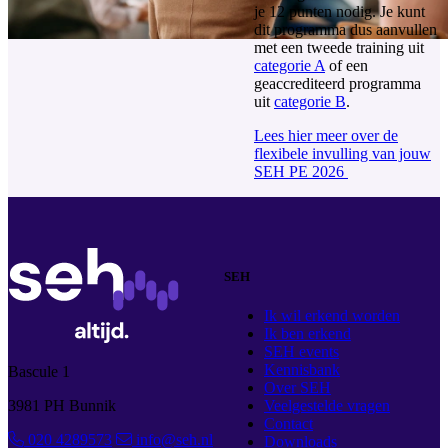
je 12 punten nodig. Je kunt
dit programma dus aanvullen
met een tweede training uit
categorie A
of een
geaccrediteerd programma
uit
categorie B
.
Lees hier meer over de
flexibele invulling van jouw
SEH PE 2026
SEH
Ik wil erkend worden
Ik ben erkend
SEH events
Kennisbank
Bascule 1
Over SEH
3981 PH Bunnik
Veelgestelde vragen
Contact
020 4289573
info@seh.nl
Downloads