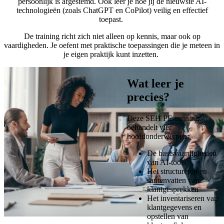
persoonlijk is afgestemd. Ook leer je hoe jij de nieuwste AI-
technologieën (zoals ChatGPT en CoPilot) veilig en effectief
toepast.
De training richt zich niet alleen op kennis, maar ook op
vaardigheden. Je oefent met praktische toepassingen die je meteen in
je eigen praktijk kunt inzetten.
Wat leer je
precies?
Deze SEH PE-training
behandelt vier
hoofdonderwerpen:
De basisvaardigheden
van AI-tools
Het structureren en
samenvatten van
klantgesprekken
Het inventariseren van
klantgegevens en
opstellen van