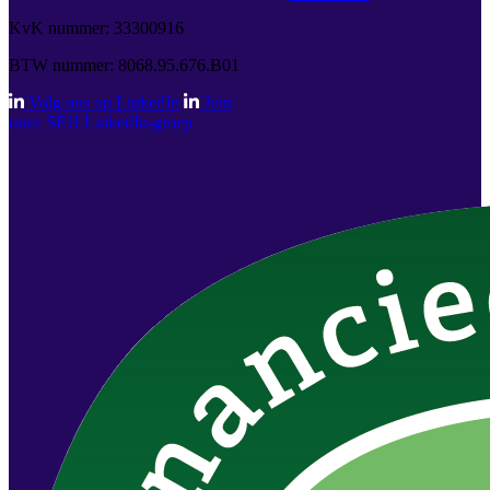
KvK nummer: 33300916
BTW nummer: 8068.95.676.B01
Volg ons op LinkedIn
Join
onze SEH LinkedIn-groep