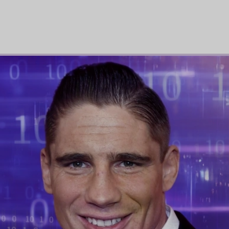
ijken?
rbeelden tot interviews met sprekers en bezoekers: beleef de hoogtepunt